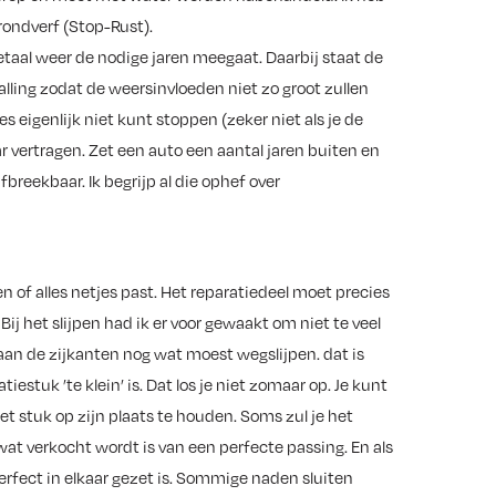
ondverf (Stop-Rust).
etaal weer de nodige jaren meegaat. Daarbij staat de
alling zodat de weersinvloeden niet zo groot zullen
s eigenlijk niet kunt stoppen (zeker niet als je de
r vertragen. Zet een auto een aantal jaren buiten en
afbreekbaar. Ik begrijp al die ophef over
ien of alles netjes past. Het reparatiedeel moet precies
Bij het slijpen had ik er voor gewaakt om niet te veel
 aan de zijkanten nog wat moest wegslijpen. dat is
estuk ’te klein’ is. Dat los je niet zomaar op. Je kunt
t stuk op zijn plaats te houden. Soms zul je het
wat verkocht wordt is van een perfecte passing. En als
’ perfect in elkaar gezet is. Sommige naden sluiten