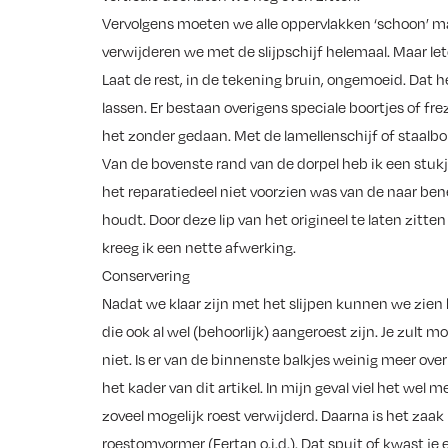
Vervolgens moeten we alle oppervlakken ‘schoon’ ma
verwijderen we met de slijpschijf helemaal. Maar let
Laat de rest, in de tekening bruin, ongemoeid. Dat
lassen. Er bestaan overigens speciale boortjes of fre
het zonder gedaan. Met de lamellenschijf of staalbo
Van de bovenste rand van de dorpel heb ik een stukj
het reparatiedeel niet voorzien was van de naar ben
houdt. Door deze lip van het origineel te laten zitten
kreeg ik een nette afwerking.
Conservering
Nadat we klaar zijn met het slijpen kunnen we zien 
die ook al wel (behoorlijk) aangeroest zijn. Je zult
niet. Is er van de binnenste balkjes weinig meer over
het kader van dit artikel. In mijn geval viel het wel
zoveel mogelijk roest verwijderd. Daarna is het zaak
roestomvormer (Fertan o.i.d.). Dat spuit of kwast 