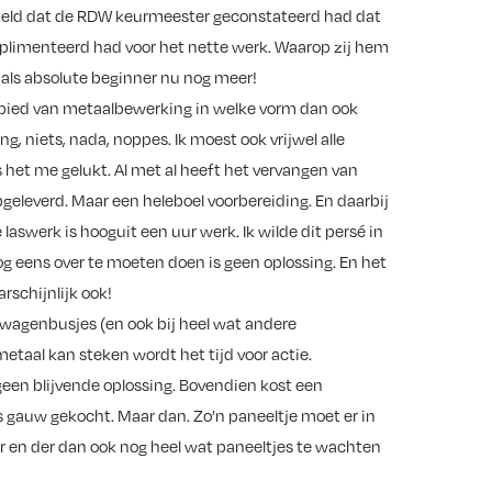
rteld dat de RDW keurmeester geconstateerd had dat
mplimenteerd had voor het nette werk. Waarop zij hem
e als absolute beginner nu nog meer!
ebied van metaalbewerking in welke vorm dan ook
g, niets, nada, noppes. Ik moest ook vrijwel alle
het me gelukt. Al met al heeft het vervangen van
geleverd. Maar een heleboel voorbereiding. En daarbij
laswerk is hooguit een uur werk. Ik wilde dit persé in
og eens over te moeten doen is geen oplossing. En het
rschijnlijk ook!
swagenbusjes (en ook bij heel wat andere
metaal kan steken wordt het tijd voor actie.
een blijvende oplossing. Bovendien kost een
is gauw gekocht. Maar dan. Zo’n paneeltje moet er in
her en der dan ook nog heel wat paneeltjes te wachten