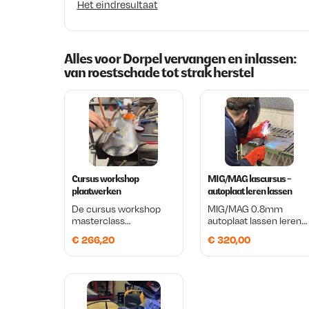
Het eindresultaat
Alles voor Dorpel vervangen en inlassen:
van roestschade tot strak herstel
Cursus workshop
MIG/MAG lascursus -
plaatwerken
autoplaat leren lassen
De cursus workshop
MIG/MAG 0.8mm
masterclass
autoplaat lassen leren
plaatwerken is een
door te doen Je
€
266,20
€
320,00
praktijkgerichte dag
oldtimer staat al een tij
waarin je de basis en
in de garage. Misschien
het ambacht van
al maanden. Misschien
traditioneel plaatwerken
zelfs al jaren. Je wilt er
leert. Je werkt met
wel aan beginnen, maar
technieken zoals het
het lassen houdt je