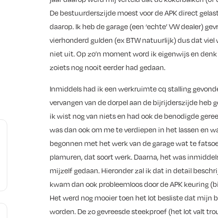
De bestuurderszijde moest voor de APK direct gelast
daarop. Ik heb de garage (een ‘echte’ VW dealer) gev
vierhonderd gulden (ex BTW natuurlijk) dus dat viel 
niet uit. Op zo’n moment word ik eigenwijs en denk ik
zoiets nog nooit eerder had gedaan.
.
Inmiddels had ik een werkruimte cq stalling gevonden
vervangen van de dorpel aan de bijrijderszijde heb 
ik wist nog van niets en had ook de benodigde gere
was dan ook om me te verdiepen in het lassen en w
begonnen met het werk van de garage wat te fatsoe
e
plamuren, dat soort werk. Daarna, het was inmiddels 
mijzelf gedaan. Hieronder zal ik dat in detail beschri
n
kwam dan ook probleemloos door de APK keuring (bi
Het werd nog mooier toen het lot besliste dat mij
worden. De zo gevreesde steekproef (het lot valt tr