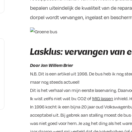
bepalen uiteindelijk de kwaliteit van de reparat
dorpel wordt vervangen, ingelast en bescher
Lasklus: vervangen van 
Door Jan Willem Brier
N.B. Dit is een artikel uit 1998. De bus heb ik nog st
maar nog steeds actueel!
Dit is het verhaal van mijn eerste laservaring. Daar
Ik wist zelfs niet wat bv. CO2 of
MIG lassen
inhield. 
d
In 1996 kocht ik een bijna 20 jaar oud Volkswagenbu
acceptabel uit. Bij gebrek aan stalling moest de bu
was niet goed voor hem. Je zag het ding als het ware
jaar daarop werd mij verteld dat de kokerbalken (of