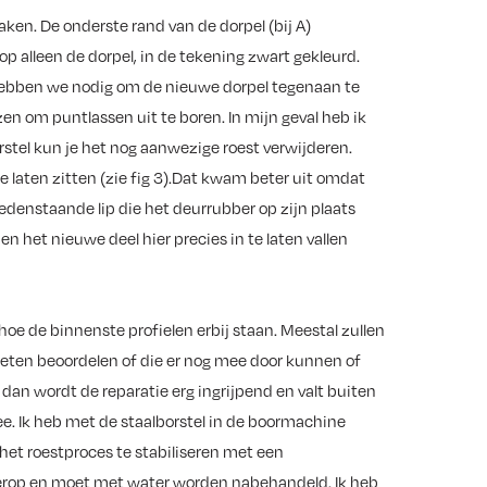
ken. De onderste rand van de dorpel (bij A)
op alleen de dorpel, in de tekening zwart gekleurd.
 hebben we nodig om de nieuwe dorpel tegenaan te
zen om puntlassen uit te boren. In mijn geval heb ik
rstel kun je het nog aanwezige roest verwijderen.
e laten zitten (zie fig 3).Dat kwam beter uit omdat
edenstaande lip die het deurrubber op zijn plaats
 en het nieuwe deel hier precies in te laten vallen
hoe de binnenste profielen erbij staan. Meestal zullen
 moeten beoordelen of die er nog mee door kunnen of
 dan wordt de reparatie erg ingrijpend en valt buiten
 mee. Ik heb met de staalborstel in de boormachine
 het roestproces te stabiliseren met een
je erop en moet met water worden nabehandeld. Ik heb