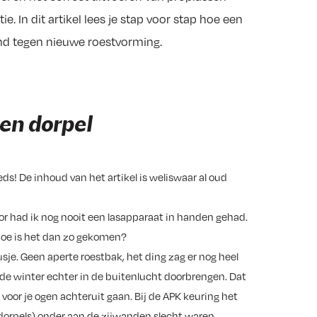
ie. In dit artikel lees je stap voor stap hoe een
md tegen nieuwe roestvorming.
een dorpel
eeds! De inhoud van het artikel is weliswaar al oud
voor had ik nog nooit een lasapparaat in handen gehad.
Hoe is het dan zo gekomen?
sje. Geen aperte roestbak, het ding zag er nog heel
s de winter echter in de buitenlucht doorbrengen. Dat
 voor je ogen achteruit gaan. Bij de APK keuring het
 dorpels) onder aan de zijwanden slecht waren.