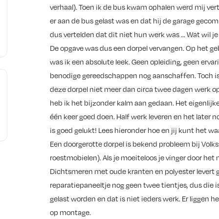
verhaal). Toen ik de bus kwam ophalen werd mij ve
er aan de bus gelast was en dat hij de garage geco
dus vertelden dat dit niet hun werk was … Wat wil j
De opgave was dus een dorpel vervangen. Op het g
was ik een absolute leek. Geen opleiding, geen ervarin
benodige gereedschappen nog aanschaffen. Toch is 
deze dorpel niet meer dan circa twee dagen werk op
heb ik het bijzonder kalm aan gedaan. Het eigenlijke 
één keer goed doen. Half werk leveren en het later n
is goed gelukt! Lees hieronder hoe en jij kunt het waa
Een doorgerotte dorpel is bekend probleem bij Volk
roestmobielen). Als je moeiteloos je vinger door het 
Dichtsmeren met oude kranten en polyester levert g
reparatiepaneeltje nog geen twee tientjes, dus die 
gelast worden en dat is niet ieders werk. Er liggen 
op montage.