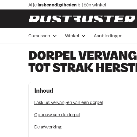
Skip to content
Skip to footer
Al je
lasbenodigdheden
bij één winkel
Praktische
lascursussen
in Veenendaal
Advies van
vakmensen
Betaal in 3 delen,
rentevrij 0%
Cursussen
Winkel
Aanbiedingen
Voor 16:00 besteld de
volgende werkdag bezorgd
DORPEL VERVANG
TOT STRAK HERST
Inhoud
Lasklus: vervangen van een dorpel
Opbouw van de dorpel
De afwerking