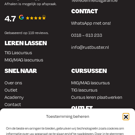
Tevredenheidsgarantie
Afhalen is mogelijk op afspraak.
CONTACT
4.7
WhatsApp met ons!
Gebaseerd op 119 reviews.
0318 – 613 233
LEREN LASSEN
info@rustbuster.nl
TIG Lascursus
MIG/MAG lascursus
SNEL NAAR
CURSUSSEN
Over ons
MIG/MAG lascursus
Outlet
TIG lascursus
Academy
Cursus leren plaatwerken
Contact
OUTLET
ONLINE KOPEN
Toestemming beheren
Gereedschap
Lasapparatuur
Om en in de auto werken
Om de beste ervaringen te bieden, gebruiken wij technologieën zoals cookies om
informatie over uw apparaat op te slaan en/of te raadplegen. Door in te stemmen
Anti-roest producten
Lasapparatuur