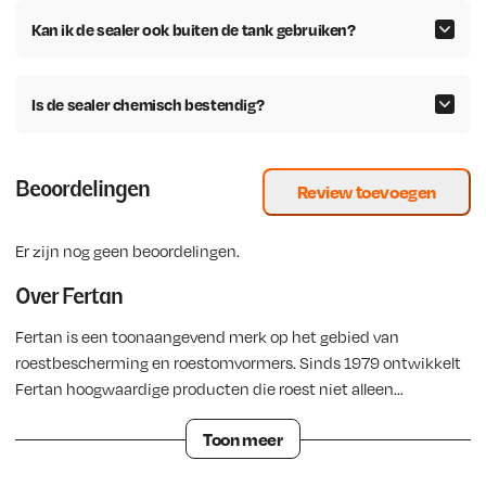
Kan ik de sealer ook buiten de tank gebruiken?
Is de sealer chemisch bestendig?
Beoordelingen
Review toevoegen
Er zijn nog geen beoordelingen.
Over Fertan
Fertan is een toonaangevend merk op het gebied van
roestbescherming en roestomvormers. Sinds 1979 ontwikkelt
Fertan hoogwaardige producten die roest niet alleen
behandelen, maar chemisch omzetten en duurzaam stoppen.
Toon meer
Hierdoor ontstaat een sterke beschermlaag die verdere
corrosie voorkomt en een ideale basis vormt voor verf of