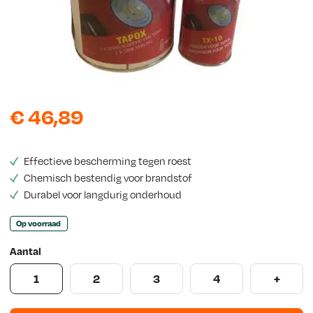
e
w
s
€
46,89
Effectieve bescherming tegen roest
Chemisch bestendig voor brandstof
Durabel voor langdurig onderhoud
Op voorraad
Aantal
1
2
3
4
+