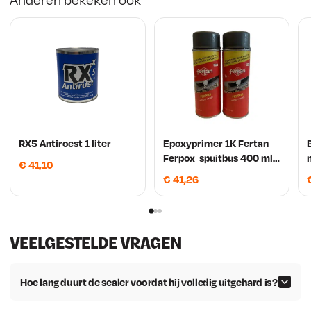
RX5 Antiroest 1 liter
Epoxyprimer 1K Fertan
Ferpox spuitbus 400 ml
€
41,10
2 stuks!
€
41,26
VEELGESTELDE VRAGEN
Hoe lang duurt de sealer voordat hij volledig uitgehard is?