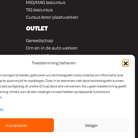
MIG/MAG lascursus
TIG lascursus
Cursus leren plaatwerken
OUTLET
Gereedschap
Om en in de auto werken
Lasapparatuur
Overige producten
Toestemming beheren
rvaringen te bieden, gebruiken wij technologieën zoals cookies om informatie over
p te slaan en/of te raadplegen. Door in te stemmen met deze technologieën kunnen
zoals surfgedrag of unieke ID's op deze site verwerken. Als u geen toestemming geeft
ming intrekt, kan dit een nadelige invloed hebben op bepaalde functies en
n.
ten
Accepteren
Weiger