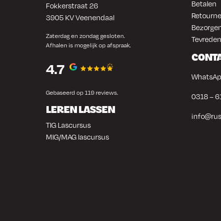
Betalen
Fokkerstraat 26
Retourne
3905 KV Veenendaal
Bezorgen
Zaterdag en zondag gesloten.
Tevreden
Afhalen is mogelijk op afspraak.
CONT
4.7
WhatsAp
Gebaseerd op 119 reviews.
0318 – 6
LEREN LASSEN
info@rus
TIG Lascursus
MIG/MAG lascursus