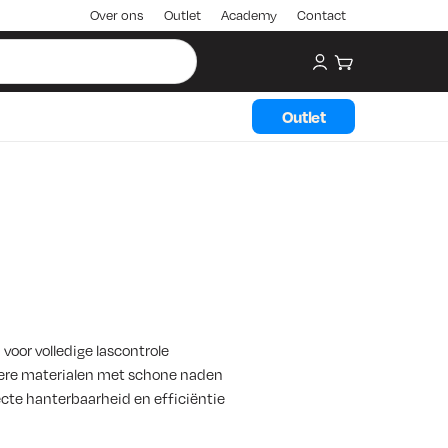
Over ons
Outlet
Academy
Contact
My account
Winkelwagen
Outlet
voor volledige lascontrole
kere materialen met schone naden
ecte hanterbaarheid en efficiëntie