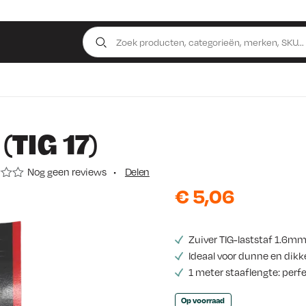
TIG 17)
Nog geen reviews
•
Delen
€
5,06
Zuiver TIG-laststaf 1.6mm 
Ideaal voor dunne en dik
1 meter staaflengte: perf
Op voorraad