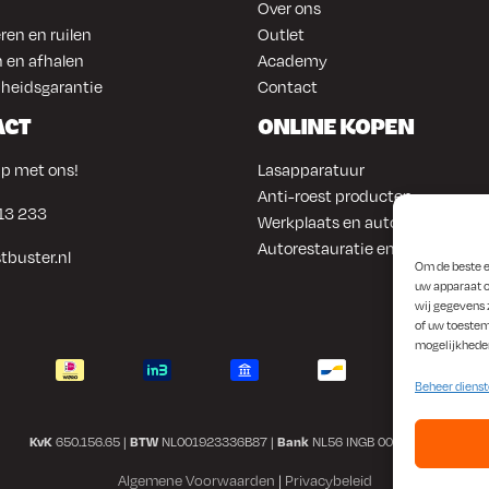
Over ons
ren en ruilen
Outlet
 en afhalen
Academy
heidsgarantie
Contact
ACT
ONLINE KOPEN
p met ons!
Lasapparatuur
Anti-roest producten
13 233
Werkplaats en automotive
Autorestauratie en plaatwerk
tbuster.nl
Om de beste e
uw apparaat o
wij gegevens 
of uw toestem
mogelijkhede
Beheer diens
KvK
650.156.65 |
BTW
NL001923336B87 |
Bank
NL56 INGB 0008 1266 42
Algemene Voorwaarden
|
Privacybeleid