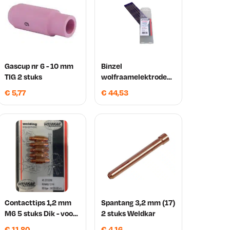
Gascup nr 6 - 10 mm
Binzel
TIG 2 stuks
wolfraamelektroden
E3 1.6 mm x 175 mm
€
5,77
€
44,53
10 stuks
Contacttips 1,2 mm
Spantang 3,2 mm (17)
M6 5 stuks Dik - voor
2 stuks Weldkar
250 A toorts
€
11,80
€
4,16