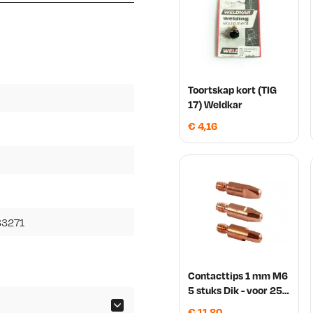
Toortskap kort (TIG
17) Weldkar
€
4,16
33271
Contacttips 1 mm M6
5 stuks Dik - voor 250
A toorts
€
11,80