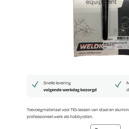
e
w
s
Snelle levering
M
volgende werkdag bezorgd
d
Toevoegmateriaal voor TIG-lassen van staal en alumin
professioneel werk als hobbyisten.
Toortskap lang (TIG 17)