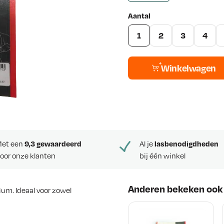
Aantal
1
2
3
4
Winkelwagen
et een
9,3 gewaardeerd
Al je
lasbenodigdheden
oor onze klanten
bij één winkel
Anderen bekeken ook
ium. Ideaal voor zowel