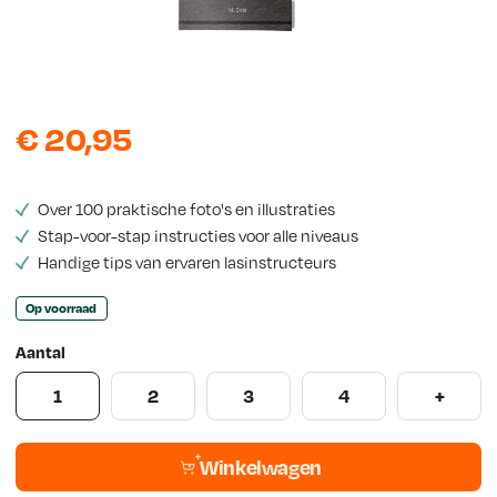
s
€
20,95
Over 100 praktische foto's en illustraties
Stap-voor-stap instructies voor alle niveaus
Handige tips van ervaren lasinstructeurs
Op voorraad
Aantal
1
2
3
4
+
Winkelwagen