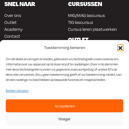
SNEL NAAR
CURSUSSEN
Over ons
MIG/MAG lascursus
Outlet
TIG lascursus
Academy
Cursus leren plaatwerken
Contact
OUTLET
ONLINE KOPEN
Toestemming beheren
Gereedschap
Lasapparatuur
Om en in de auto werken
Om de beste ervaringen te bieden, gebruiken wij technologieën zoals cookies om
informatie over uw apparaat op te slaan en/of te raadplegen. Door in te stemmen
Anti-roest producten
Lasapparatuur
met deze technologieën kunnen wij gegevens zoals surfgedrag of unieke ID's op
Werkplaats en automotive
Overige producten
deze site verwerken. Als u geen toestemming geeft of uw toestemming intrekt, kan
Autorestauratie en plaatwerk
dit een nadelige invloed hebben op bepaalde functies en mogelijkheden.
Beheer diensten
Accepteren
KvK
650.156.65 |
BTW
NL001923336B87 |
Bank
NL56 INGB 0008 1266 42
Weiger
Algemene Voorwaarden
|
Privacybeleid