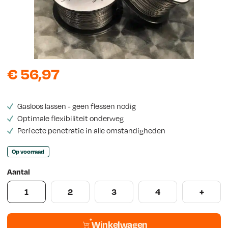
w
s
€
56,97
Gasloos lassen - geen flessen nodig
Optimale flexibiliteit onderweg
Perfecte penetratie in alle omstandigheden
Op voorraad
Aantal
1
2
3
4
+
Winkelwagen