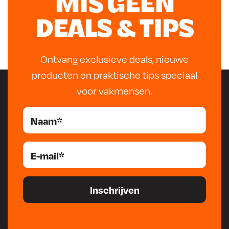
MIS GEEN
DEALS & TIPS
Ontvang exclusieve deals, nieuwe
producten en praktische tips speciaal
voor vakmensen.