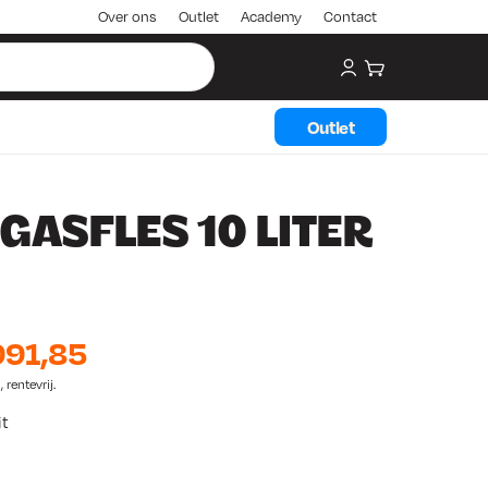
Over ons
Outlet
Academy
Contact
My account
Winkelwagen
Outlet
ASFLES 10 LITER
H
91,85
u
 rentevrij.
it
i
d