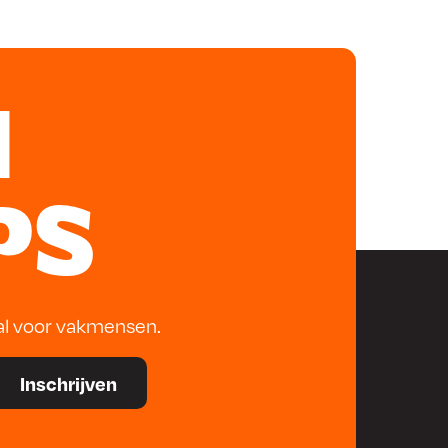
N
PS
al voor vakmensen.