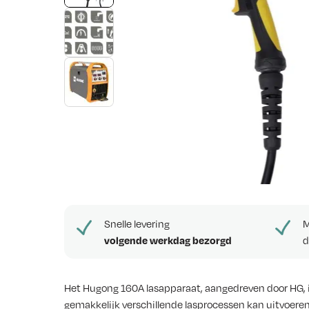
v
i
e
w
s
Snelle levering
M
volgende werkdag bezorgd
d
Het Hugong 160A lasapparaat, aangedreven door HG, is
gemakkelijk verschillende lasprocessen kan uitvoeren