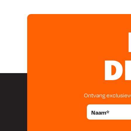
Neopreen voedingskabel 2m 3×2.5mm²
1x draad aandrijfrol: 0.8 + 1.0
Bij aankoop van een nieuwe gascilinder krijgt u de ee
De navulling kunt u bij Rustbuster krijgen of zie voo
www.supergas.nl.
D
Ontvang exclusiev