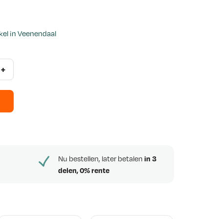
i
g
nkel in Veenendaal
e
p
+
r
i
j
s
i
Nu bestellen, later betalen
in 3
delen, 0% rente
s
:
€