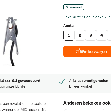
p
Op voorraad
r
Enkel af te halen in onze wi
o
Aantal
n
1
2
3
4
k
Winkelwagen
e
l
i
j
et een
9,3 gewaardeerd
Al je
lasbenodigdheden
oor onze klanten
bij één winkel
k
e
Anderen bekeken ook
 een revolutionaire tool die
p
, waaronder MIG-lassen, Lift-