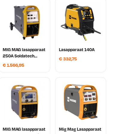
9
9
1
MIG MAG lasapparaat
Lasapparaat 140A
,
250A Soldatech
€
332,75
ML250YHG 400V 3
8
€
1.566,95
Fase
5
.
MIG MAG lasapparaat
Mig Mag Lasapparaat