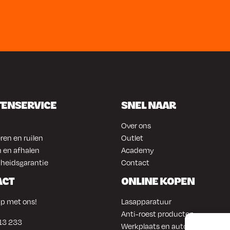
TENSERVICE
SNEL NAAR
Over ons
ren en ruilen
Outlet
 en afhalen
Academy
heidsgarantie
Contact
ACT
ONLINE KOPEN
p met ons!
Lasapparatuur
Anti-roest producten
13 233
Werkplaats en automotive