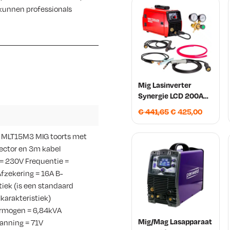
 kunnen professionals
r
i
erde technologie
j
e ML160HG duurzame
s
 inschakelduur. De
superieure lasprestaties
Mig Lasinverter
w
Synergie LCD 200A
Mig202S MW-Tools
a
O
H
€
441,65
€
425,00
rde kwaliteit
o
u
s
iligheid, waarmee
r
i
 MLT15M3 MIG toorts met
ombineerd met een
s
d
ector en 3m kabel
:
t op lange termijn optimale
p
i
= 230V Frequentie =
€
oogwaardige laswerkzaamheden
r
g
fzekering = 16A B-
o
e
tiek (is een standaard
n
p
karakteristiek)
eemloos lassen
1
k
r
rmogen = 6,84kVA
Mig/Mag Lasapparaat
e
i
anning = 71V
orgen te maken over