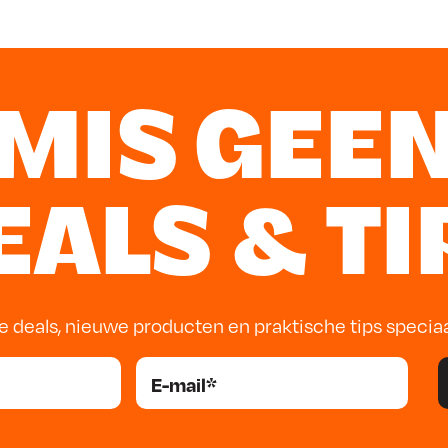
rste vulling gratis!
MIS GEE
r andere afhaalpunten
EALS & TI
e deals, nieuwe producten en praktische tips specia