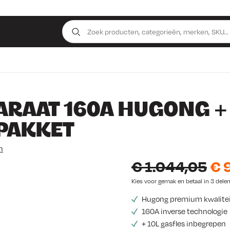
RAAT 160A HUGONG + G
 PAKKET
n
O
€
1.044,05
€
9
o
Kies voor gemak en betaal in 3 delen,
Hugong premium kwalite
r
160A inverse technologie
s
+ 10L gasfles inbegrepen