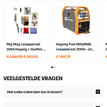
Mig Mag Lasapparaat
Hugong Puls MIG/MAG
160A Hugong + Gasfles 5
Lasapparaat 200A – LCD
L, Menggas 85/15
Synergisch + Aluminium
O
H
€
1.013,70
€
963,01
€
966,79
accessoires pakket
MIG Puls
o
u
r
i
s
d
VEELGESTELDE VRAGEN
p
i
r
g
o
e
Met welke materialen kan ik lassen?
n
p
k
r