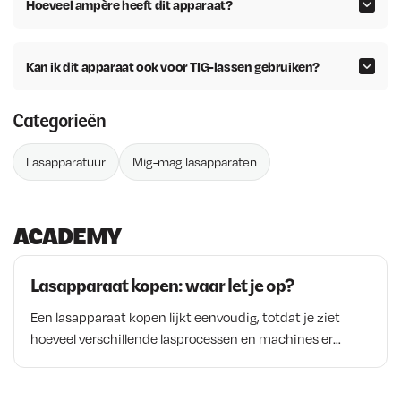
e
i
Hoeveel ampère heeft dit apparaat?
l
j
i
s
Kan ik dit apparaat ook voor TIG-lassen gebruiken?
j
i
k
s
e
:
Categorieën
p
€
r
Lasapparatuur
Mig-mag lasapparaten
i
9
j
6
s
3
ACADEMY
w
,
a
0
s
1
Lasapparaat kopen: waar let je op?
:
.
Een lasapparaat kopen lijkt eenvoudig, totdat je ziet
€
hoeveel verschillende lasprocessen en machines er
verkrijgbaar zijn. MIG MAG, TIG en elektrode lassen
1
hebben allemaal hun eigen voordelen en toepassingen.
.