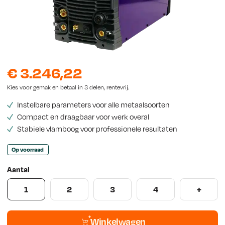
w
s
€
3.246,22
Kies voor gemak en betaal in 3 delen, rentevrij.
Instelbare parameters voor alle metaalsoorten
Compact en draagbaar voor werk overal
Stabiele vlamboog voor professionele resultaten
Op voorraad
Aantal
1
2
3
4
+
Winkelwagen