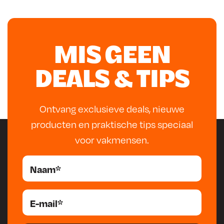
De juiste keuze hangt af van het materiaal dat je wilt
0
lassen, de dikte van het metaal en het soort
1
werkzaamheden dat je uitvoert. Een machine voor dun
3
autoplaatwerk stelt andere eisen dan een lasapparaat
,
MIS GEEN
voor constructiewerk of reparaties aan
7
landbouwmachines. In dit artikel lees je welke soorten
0
DEALS & TIPS
lasapparaten er zijn, wat de belangrijkste verschillen zijn
.
en waar je op moet letten bij het kiezen van een
lasmachine voor hobbygebruik, autorestauratie of
Ontvang exclusieve deals, nieuwe
professioneel werk.
producten en praktische tips speciaal
voor vakmensen.