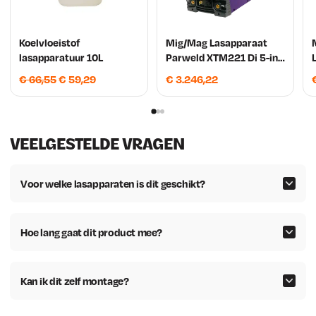
Koelvloeistof
Mig/Mag Lasapparaat
lasapparatuur 10L
Parweld XTM221 Di 5-in-
1 Multi-proces
O
H
€
66,55
€
59,29
€
3.246,22
o
u
r
i
s
d
VEELGESTELDE VRAGEN
p
i
r
g
o
e
Voor welke lasapparaten is dit geschikt?
n
p
k
r
e
i
Hoe lang gaat dit product mee?
l
j
i
s
Kan ik dit zelf montage?
j
i
k
s
e
: