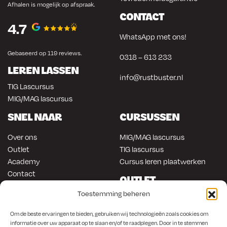
Afhalen is mogelijk op afspraak.
CONTACT
4.7
WhatsApp met ons!
Gebaseerd op 119 reviews.
0318 – 613 233
LEREN LASSEN
info@rustbuster.nl
TIG Lascursus
MIG/MAG lascursus
SNEL NAAR
CURSUSSEN
Over ons
MIG/MAG lascursus
Outlet
TIG lascursus
Academy
Cursus leren plaatwerken
Contact
OUTLET
ONLINE KOPEN
Toestemming beheren
Gereedschap
Lasapparatuur
Om en in de auto werken
Om de beste ervaringen te bieden, gebruiken wij technologieën zoals cookies om
informatie over uw apparaat op te slaan en/of te raadplegen. Door in te stemmen
Anti-roest producten
Lasapparatuur