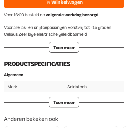
Winkelwagen
e
i
l
j
Voor 16:00 besteld de
volgende werkdag bezorgd
i
s
Voor alle las- en snijtoepassingen Vorstvrij tot -15 graden
Celsius Zeer lage elektrische geleidbaarheid
j
i
k
s
Toon meer
e
:
PRODUCTSPECIFICATIES
p
€
Algemeen
r
Merk
Soldatech
i
5
j
9
Toon meer
s
,
Anderen bekeken ook
w
2