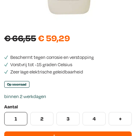
s
O
H
€
66,55
€
59,29
o
u
Beschermt tegen corrosie en verstopping
r
i
Vorstvrij tot -15 graden Celsius
s
d
Zeer lage elektrische geleidbaarheid
p
i
Op voorraad
r
g
binnen 2 werkdagen
o
e
Aantal
n
p
1
2
3
4
+
k
r