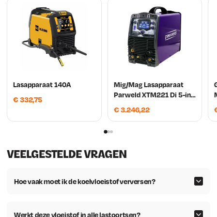
a
9
s
.
:
€
Lasapparaat 140A
Mig/Mag Lasapparaat
Parweld XTM221 Di 5-in-
€
332,75
6
1 Multi-proces
€
3.246,22
6
,
VEELGESTELDE VRAGEN
5
5
Hoe vaak moet ik de koelvloeistof verversen?
.
Werkt deze vloeistof in alle lastoortsen?