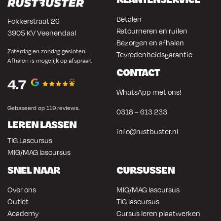
Betalen
Fokkerstraat 26
Retourneren en ruilen
3905 KV Veenendaal
Bezorgen en afhalen
Zaterdag en zondag gesloten.
Tevredenheidsgarantie
Afhalen is mogelijk op afspraak.
CONTACT
4.7
WhatsApp met ons!
Gebaseerd op 119 reviews.
0318 – 613 233
LEREN LASSEN
info@rustbuster.nl
TIG Lascursus
MIG/MAG lascursus
SNEL NAAR
CURSUSSEN
Over ons
MIG/MAG lascursus
Outlet
TIG lascursus
Academy
Cursus leren plaatwerken