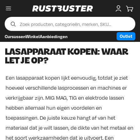
Menu
My accou
Wink
Outlet
Cursussen
Winkel
Aanbiedingen
Skip to content
Skip to footer
LASAPPARAAT KOPEN: WAAR
LET JE OP?
Een lasapparaat kopen lijkt eenvoudig, totdat je ziet
hoeveel verschillende lasprocessen en machines er
verkrijgbaar zijn. MIG MAG, TIG en elektrode lassen
hebben allemaal hun eigen voordelen en
toepassingen. De juiste keuze hangt af van het
materiaal dat je wilt lassen, de dikte van het metaal en
het soort werkzaamheden dat je uitvoert. Een