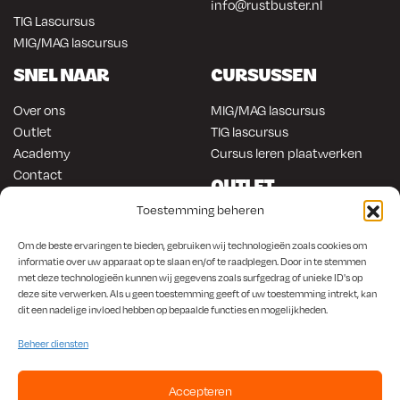
info@rustbuster.nl
TIG Lascursus
MIG/MAG lascursus
SNEL NAAR
CURSUSSEN
Over ons
MIG/MAG lascursus
Outlet
TIG lascursus
Academy
Cursus leren plaatwerken
Contact
OUTLET
ONLINE KOPEN
Toestemming beheren
Gereedschap
Lasapparatuur
Om en in de auto werken
Om de beste ervaringen te bieden, gebruiken wij technologieën zoals cookies om
Anti-roest producten
Lasapparatuur
informatie over uw apparaat op te slaan en/of te raadplegen. Door in te stemmen
met deze technologieën kunnen wij gegevens zoals surfgedrag of unieke ID's op
Werkplaats en automotive
Overige producten
deze site verwerken. Als u geen toestemming geeft of uw toestemming intrekt, kan
Autorestauratie en plaatwerk
dit een nadelige invloed hebben op bepaalde functies en mogelijkheden.
Beheer diensten
Accepteren