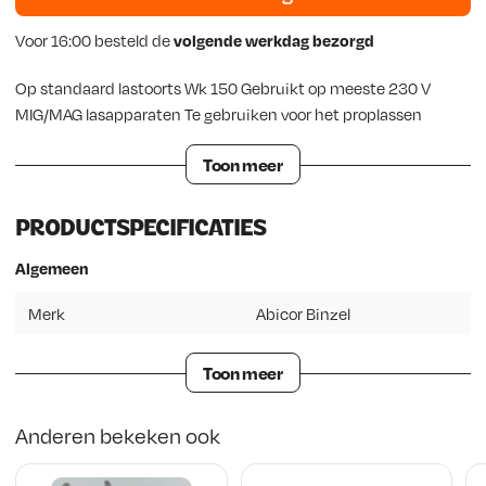
e
i
Voor 16:00 besteld de
volgende werkdag bezorgd
l
j
Op standaard lastoorts Wk 150 Gebruikt op meeste 230 V
i
s
MIG/MAG lasapparaten Te gebruiken voor het proplassen
j
i
Toon meer
k
s
PRODUCTSPECIFICATIES
e
:
Algemeen
p
€
Merk
Abicor Binzel
r
i
1
Toon meer
j
9
Anderen bekeken ook
s
,