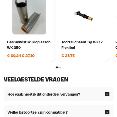
w
3
a
7
s
.
:
€
Gasmondstuk proplassen
Toortslichaam Tig WK17
WK 250
Flexibel
O
H
€
30,24
€
27,10
€
23,75
2
o
u
r
i
3
s
d
VEELGESTELDE VRAGEN
,
p
i
r
g
0
o
e
Hoe vaak moet ik dit onderdeel vervangen?
9
n
p
k
r
.
e
i
Welke lastoortsen zijn compatibel?