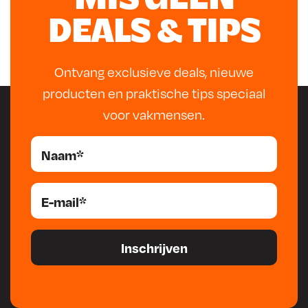
2
DEALS & TIPS
4
.
Ontvang exclusieve deals, nieuwe
producten en praktische tips speciaal
voor vakmensen.