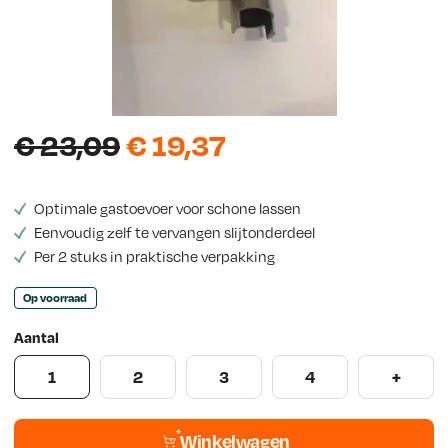
w
s
O
H
€
23,09
€
19,37
o
u
Optimale gastoevoer voor schone lassen
r
i
Eenvoudig zelf te vervangen slijtonderdeel
s
d
Per 2 stuks in praktische verpakking
p
i
Op voorraad
r
g
Aantal
o
e
1
2
3
4
+
n
p
k
r
Winkelwagen