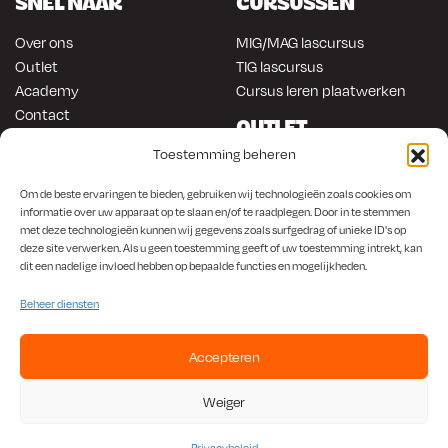
SNEL NAAR
CURSUSSEN
Over ons
MIG/MAG lascursus
Outlet
TIG lascursus
Academy
Cursus leren plaatwerken
Contact
OUTLET
ONLINE KOPEN
Toestemming beheren
Gereedschap
Lasapparatuur
Om en in de auto werken
Om de beste ervaringen te bieden, gebruiken wij technologieën zoals cookies om
informatie over uw apparaat op te slaan en/of te raadplegen. Door in te stemmen
Anti-roest producten
Lasapparatuur
met deze technologieën kunnen wij gegevens zoals surfgedrag of unieke ID's op
Werkplaats en automotive
Overige producten
deze site verwerken. Als u geen toestemming geeft of uw toestemming intrekt, kan
Autorestauratie en plaatwerk
dit een nadelige invloed hebben op bepaalde functies en mogelijkheden.
Beheer diensten
Accepteren
KvK
650.156.65 |
BTW
NL001923336B87 |
Bank
NL56 INGB 0008 1266 42
Weiger
Algemene Voorwaarden
|
Privacybeleid