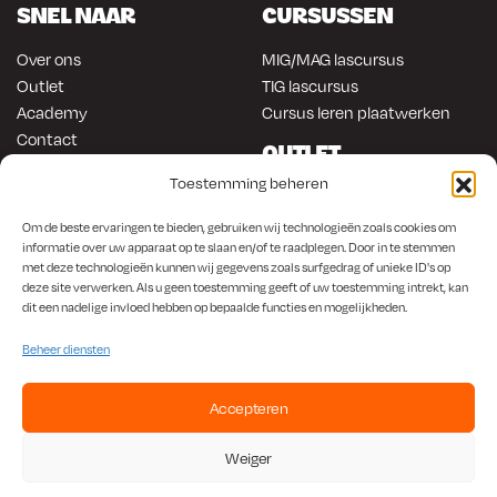
SNEL NAAR
CURSUSSEN
Over ons
MIG/MAG lascursus
Outlet
TIG lascursus
Academy
Cursus leren plaatwerken
Contact
OUTLET
ONLINE KOPEN
Toestemming beheren
Gereedschap
Lasapparatuur
Om en in de auto werken
Om de beste ervaringen te bieden, gebruiken wij technologieën zoals cookies om
Anti-roest producten
informatie over uw apparaat op te slaan en/of te raadplegen. Door in te stemmen
Lasapparatuur
met deze technologieën kunnen wij gegevens zoals surfgedrag of unieke ID's op
Werkplaats en automotive
Overige producten
deze site verwerken. Als u geen toestemming geeft of uw toestemming intrekt, kan
Autorestauratie en plaatwerk
dit een nadelige invloed hebben op bepaalde functies en mogelijkheden.
Beheer diensten
Accepteren
KvK
650.156.65 |
BTW
NL001923336B87 |
Bank
NL56 INGB 0008 1266 42
Weiger
Algemene Voorwaarden
|
Privacybeleid