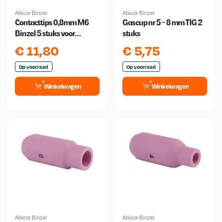
Abicor Binzel
Abicor Binzel
Contacttips 0,8mm M6
Gascup nr 5 - 8 mm TIG 2
Binzel 5 stuks voor
stuks
250/360 Amp toorts
€
11,80
€
5,75
Op voorraad
Op voorraad
Winkelwagen
Winkelwagen
Abicor Binzel
Abicor Binzel