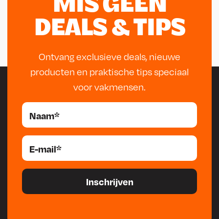
MIS GEEN
DEALS & TIPS
Ontvang exclusieve deals, nieuwe
producten en praktische tips speciaal
voor vakmensen.