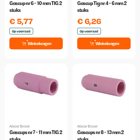
Gascup nr 6 - 10 mm TIG 2
Gascup Tig nr 4 - 6 mm 2
stuks
stuks
€
5,77
€
6,26
Op voorraad
Op voorraad
Winkelwagen
Winkelwagen
Abicor Binzel
Abicor Binzel
Gascups nr 7 - 11 mm TIG 2
Gascups nr 8 - 13 mm 2
stuks
stuks