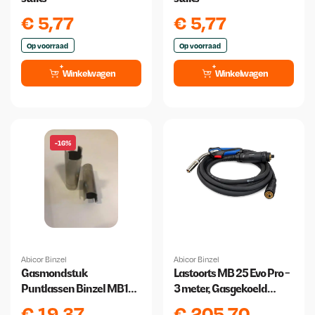
€
5,77
€
5,77
Op voorraad
Op voorraad
Winkelwagen
Winkelwagen
-16%
Abicor Binzel
Abicor Binzel
Gasmondstuk
Lastoorts MB 25 Evo Pro -
Puntlassen Binzel MB15
3 meter, Gasgekoeld
per 2 stuks
Binzel
€
19,37
€
205,70