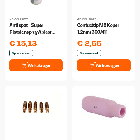
Abicor Binzel
Abicor Binzel
Anti spat - Super
Contacttip M8 Koper
Pistolenspray Abicor
1,2mm 360/411
Binzel
€
15,13
€
2,66
Op voorraad
Op voorraad
Winkelwagen
Winkelwagen