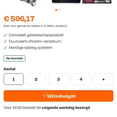
w
s
€
596,17
Kies voor gemak en betaal in 3 delen, rentevrij.
Compleet gereedschapspakket
Duurzaam chroom-vanadium
Handige opberg systeem
Op voorraad
Aantal
1
2
3
4
+
Winkelwagen
Voor 16:00 besteld de
volgende werkdag bezorgd