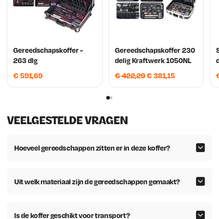
Gereedschapskoffer -
Gereedschapskoffer 230
263 dlg
delig Kraftwerk 1050NL
O
H
€
591,69
€
422,29
€
381,15
o
u
r
i
s
d
VEELGESTELDE VRAGEN
p
i
r
g
o
e
Hoeveel gereedschappen zitten er in deze koffer?
n
p
k
r
e
i
Uit welk materiaal zijn de gereedschappen gemaakt?
l
j
i
s
Is de koffer geschikt voor transport?
j
i