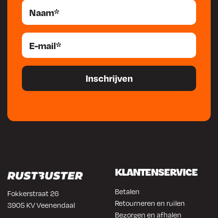
klanten. Ons team van experts staat klaar om technisch advies
te bieden en de meest geschikte producten aan te bevelen
voor specifieke toepassingen. Wij streven naar langdurige
relaties en werken nauw samen met autoschadebedrijven,
automotivebedrijven en professionals in de lastechniek om bij
te dragen aan hun succes en efficiëntie.
Mahotec, uw partner
in hoogwaardige technische sprays en verbruiksmaterialen,
waar innovatie en kwaliteit samenkomen voor de groei van uw
onderneming
KLANTENSERVICE
Betalen
Fokkerstraat 26
Retourneren en ruilen
3905 KV Veenendaal
Bezorgen en afhalen