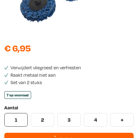
e
w
s
€
6,95
Verwijdert vliegroest en verfresten
Raakt metaal niet aan
Set van 2 stuks
7 op voorraad
Aantal
1
2
3
4
+