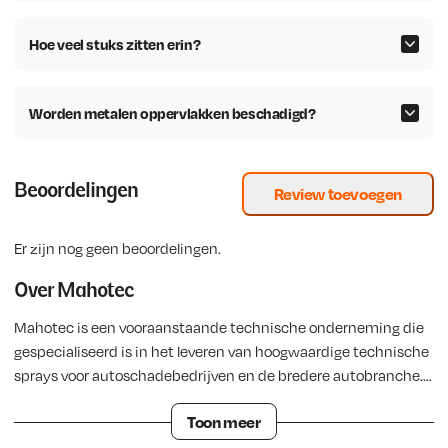
e
i
e
i
l
j
l
j
Hoe veel stuks zitten erin?
i
s
i
s
j
i
j
i
k
s
k
s
Worden metalen oppervlakken beschadigd?
e
:
e
:
p
€
p
€
r
r
Beoordelingen
Review toevoegen
i
4
i
8
j
,
j
4
s
2
s
,
Er zijn nog geen beoordelingen.
w
4
w
6
Over Mahotec
a
.
a
4
s
s
.
Mahotec is een vooraanstaande technische onderneming die
:
:
gespecialiseerd is in het leveren van hoogwaardige technische
€
€
sprays voor autoschadebedrijven en de bredere autobranche.
Daarnaast bieden we een uitgebreid assortiment
5
1
Toon meer
verbruiksmaterialen voor de lastechniek. Met een sterke focus
,
2
op innovatie en duurzaamheid heeft Mahotec zich gevestigd