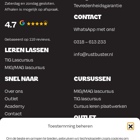
Zaterdag en zondag gesloten.
Tevredenheidsgarantie
Afhalen is mogelijk op afspraak.
CONTACT
4.7
WhatsApp met ons!
Gebaseerd op 119 reviews.
0318 – 613 233
LEREN LASSEN
info@rustbuster.nl
TIG Lascursus
MIG/MAG lascursus
SNEL NAAR
CURSUSSEN
Over ons
MIG/MAG lascursus
Outlet
TIG lascursus
Academy
Cursus leren plaatwerken
Contact
OUTLET
ONLINE KOPEN
Toestemming beheren
Gereedschap
Lasapparatuur
Om en in de auto werken
Om de beste ervaringen te bieden, gebruiken wij technologieën zoals cookies om