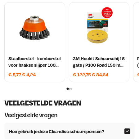
Staalborstel - komborstel
3M Hookit Schuurschijf 6
voor haakse slijper 100
gats / P100 Rond 150 mm
mm M14 kegel
met klittenband
O
H
O
H
€
5,77
€
4,24
€
122,75
€
84,64
o
u
o
u
r
i
r
i
s
d
s
d
VEELGESTELDE VRAGEN
p
i
p
i
r
g
r
g
Veelgestelde vragen
o
e
o
e
n
p
n
p
Hoe gebruik je deze Cleandisc schuursponsen?
k
r
k
r