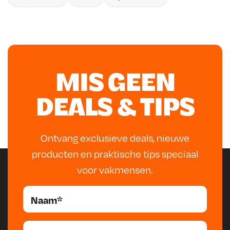
maximale controle, ongeacht de toepassing.
Naast
5
lasapparatuur levert Weldkar ook een breed aanbod
.
lasverbruiksmaterialen, zoals elektroden, lasdraad, gasflessen
en lashelmen. Deze producten voldoen aan hoge
kwaliteitsnormen en zorgen voor consistente en sterke
lasverbindingen. Dankzij het uitgebreide assortiment, de
MIS GEEN
betrouwbare prestaties en de focus op gebruiksgemak is
Weldkar een uitstekende keuze voor iedere lasser. Daarbij
DEALS & TIPS
profiteer je van goede service en een compleet aanbod, zodat
je altijd beschikt over de juiste materialen voor professioneel
en duurzaam laswerk.
Ontvang exclusieve deals, nieuwe
producten en praktische tips speciaal
voor vakmensen.