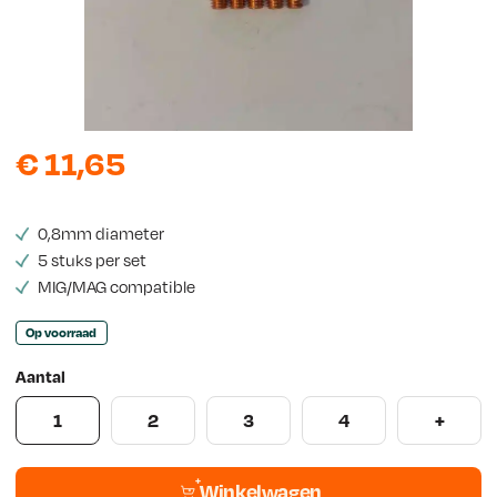
w
s
€
11,65
0,8mm diameter
5 stuks per set
MIG/MAG compatible
Op voorraad
Aantal
1
2
3
4
+
Winkelwagen