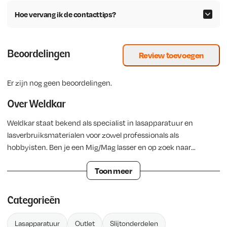
i
s
Hoe vervang ik de contacttips?
j
i
k
s
e
:
p
€
Beoordelingen
Review toevoegen
r
i
3
Er zijn nog geen beoordelingen.
j
6
s
,
Over Weldkar
w
2
Weldkar staat bekend als specialist in lasapparatuur en
a
5
lasverbruiksmaterialen voor zowel professionals als
s
.
hobbyisten. Ben je een Mig/Mag lasser en op zoek naar
:
betrouwbare en hoogwaardige producten, dan biedt Weldkar
€
Toon meer
een compleet assortiment om elke lasuitdaging aan te gaan.
Van compacte lasinverters voor kleinere werkzaamheden tot
4
krachtige lasmachines voor intensief gebruik: alle apparatuur
2
Categorieën
is ontworpen voor duurzaamheid, gebruiksgemak en een
,
nauwkeurig lasresultaat. Zo werk je efficiënter en met
6
Lasapparatuur
Outlet
Slijtonderdelen