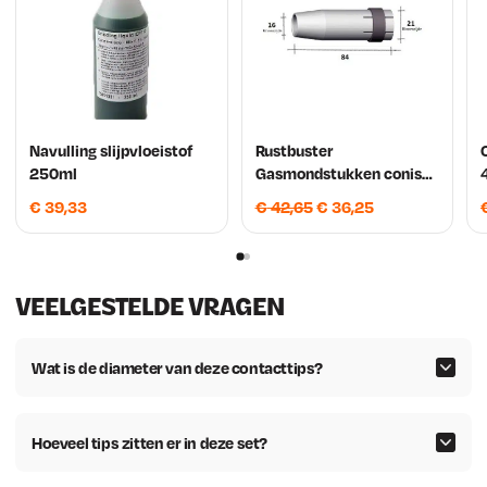
Navulling slijpvloeistof
Rustbuster
250ml
Gasmondstukken conisch
Mig 350 3 stuks
O
H
€
39,33
€
42,65
€
36,25
o
u
r
i
s
d
VEELGESTELDE VRAGEN
p
i
r
g
o
e
Wat is de diameter van deze contacttips?
n
p
k
r
e
i
Hoeveel tips zitten er in deze set?
l
j