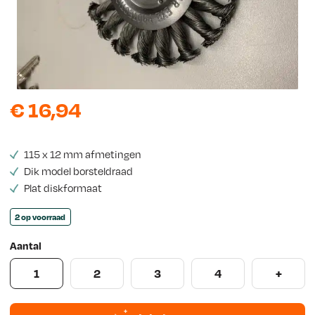
e
w
s
€
16,94
115 x 12 mm afmetingen
Dik model borsteldraad
Plat diskformaat
2 op voorraad
Aantal
1
2
3
4
+