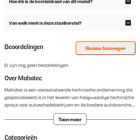
Hoe dik is de borsteldraad van dit model?
i
s
j
i
k
s
Van welk merk is deze staalborstel?
e
:
p
€
r
Beoordelingen
Review toevoegen
i
8
j
,
s
7
Er zijn nog geen beoordelingen.
w
7
Over Mahotec
a
.
s
Mahotec is een vooraanstaande technische onderneming die
:
gespecialiseerd is in het leveren van hoogwaardige technische
€
sprays voor autoschadebedrijven en de bredere autobranche.
Daarnaast bieden we een uitgebreid assortiment
1
Toon meer
verbruiksmaterialen voor de lastechniek. Met een sterke focus
2
op innovatie en duurzaamheid heeft Mahotec zich gevestigd
,
als een betrouwbare partner voor bedrijven in de automotive
Categorieën
5