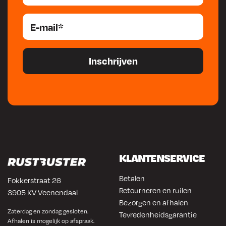
voor specifieke toepassingen. Wij streven naar langdurige
relaties en werken nauw samen met autoschadebedrijven,
automotivebedrijven en professionals in de lastechniek om bij
te dragen aan hun succes en efficiëntie.
Mahotec, uw partner
in hoogwaardige technische sprays en verbruiksmaterialen,
waar innovatie en kwaliteit samenkomen voor de groei van uw
onderneming
KLANTENSERVICE
Betalen
Fokkerstraat 26
Retourneren en ruilen
3905 KV Veenendaal
Bezorgen en afhalen
Zaterdag en zondag gesloten.
Tevredenheidsgarantie
Afhalen is mogelijk op afspraak.