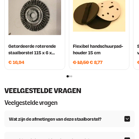
Getordeerde roterende
Flexibel handschuurpad-
staalborstel 115 x 6 x
houder 15 cm
22,2 mm (dun) Plat
O
H
€
16,94
€
12,50
€
8,77
o
u
r
i
s
d
VEELGESTELDE VRAGEN
p
i
r
g
Veelgestelde vragen
o
e
n
p
Wat zijn de afmetingen van deze staalborstel?
k
r
e
i
l
j