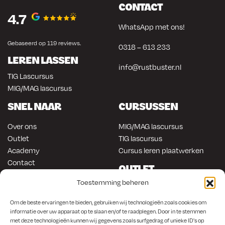
CONTACT
4.7
WhatsApp met ons!
Gebaseerd op 119 reviews.
0318 – 613 233
LEREN LASSEN
info@rustbuster.nl
TIG Lascursus
MIG/MAG lascursus
SNEL NAAR
CURSUSSEN
Over ons
MIG/MAG lascursus
Outlet
TIG lascursus
Academy
Cursus leren plaatwerken
Contact
OUTLET
ONLINE KOPEN
Toestemming beheren
Gereedschap
Lasapparatuur
Om en in de auto werken
Om de beste ervaringen te bieden, gebruiken wij technologieën zoals cookies om
Anti-roest producten
Lasapparatuur
informatie over uw apparaat op te slaan en/of te raadplegen. Door in te stemmen
met deze technologieën kunnen wij gegevens zoals surfgedrag of unieke ID's op
Werkplaats en automotive
Overige producten