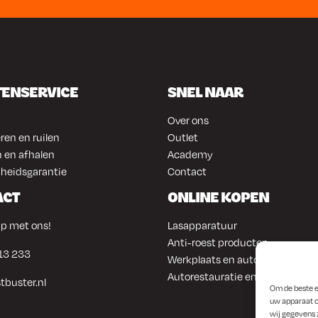
TENSERVICE
SNEL NAAR
Over ons
ren en ruilen
Outlet
 en afhalen
Academy
heidsgarantie
Contact
ACT
ONLINE KOPEN
p met ons!
Lasapparatuur
Anti-roest producten
13 233
Werkplaats en automotive
Autorestauratie en plaatwerk
tbuster.nl
Om de beste e
uw apparaat o
wij gegevens 