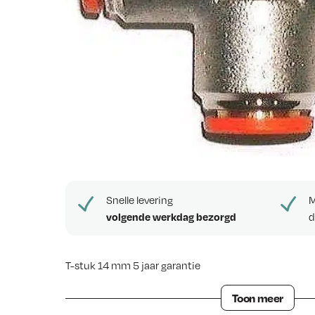
e
w
s
Snelle levering
M
volgende werkdag bezorgd
d
T-stuk 14 mm 5 jaar garantie
Insteekkoppeling T-stuk 14mm
Toon meer