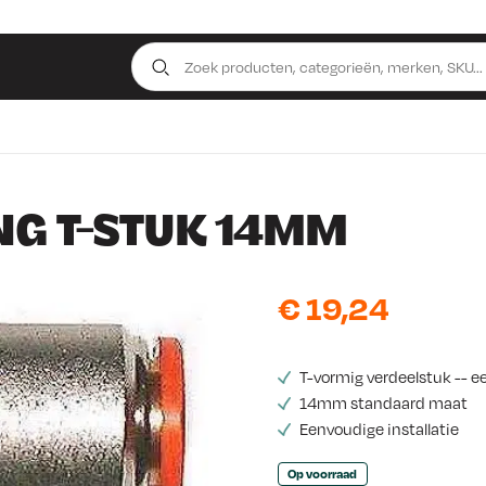
NG T-STUK 14MM
€
19,24
T-vormig verdeelstuk -- e
14mm standaard maat
Eenvoudige installatie
Op voorraad