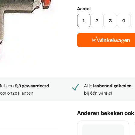
Aantal
1
2
3
4
Winkelwagen
et een
9,3 gewaardeerd
Al je
lasbenodigdheden
oor onze klanten
bij één winkel
Anderen bekeken ook