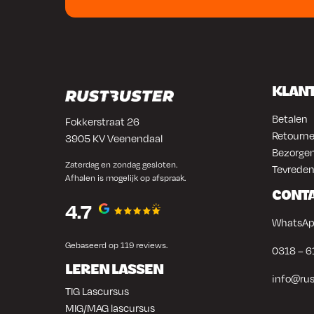
KLAN
Betalen
Fokkerstraat 26
Retourne
3905 KV Veenendaal
Bezorgen
Zaterdag en zondag gesloten.
Tevreden
Afhalen is mogelijk op afspraak.
CONT
4.7
WhatsAp
Gebaseerd op 119 reviews.
0318 – 6
LEREN LASSEN
info@rus
TIG Lascursus
MIG/MAG lascursus