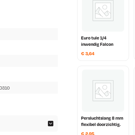
Euro tule 1/4
inwendig Falcon
€
3,64
.0310
Persluchtslang 8 mm
flexibel doorzichtig.
€
2,95