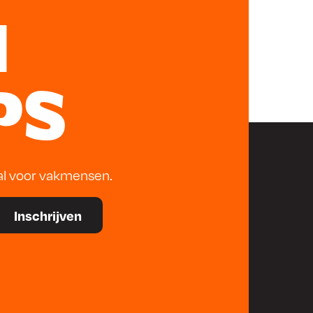
0
N
4
.
PS
al voor vakmensen.