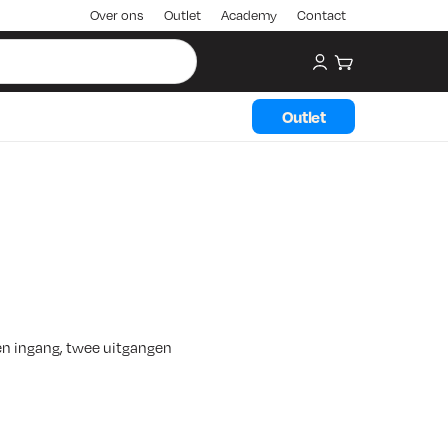
Over ons
Outlet
Academy
Contact
My account
Winkelwagen
Outlet
en ingang, twee uitgangen