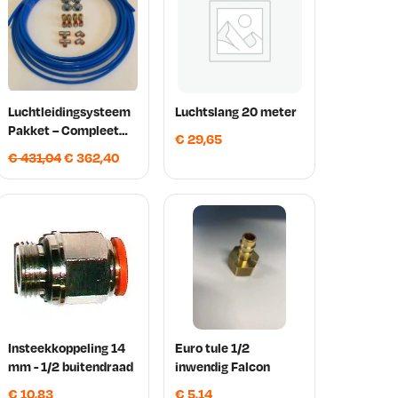
Luchtleidingsysteem
Luchtslang 20 meter
Pakket – Compleet
€
29,65
met PU Polyamide
O
H
€
431,04
€
362,40
Luchtleiding 25m
o
u
r
i
s
d
p
i
r
g
o
e
n
p
k
r
Insteekkoppeling 14
Euro tule 1/2
e
i
mm - 1/2 buitendraad
inwendig Falcon
l
j
i
s
€
10,83
€
5,14