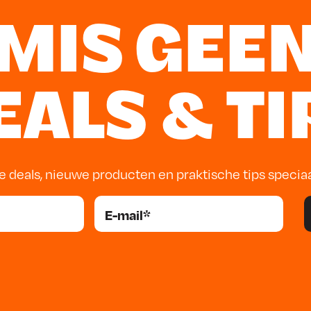
MIS GEE
EALS & TI
e deals, nieuwe producten en praktische tips specia