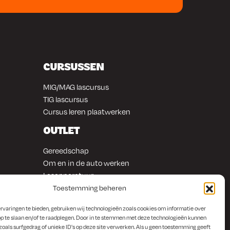
CURSUSSEN
MIG/MAG lascursus
TIG lascursus
Cursus leren plaatwerken
OUTLET
Gereedschap
Om en in de auto werken
Lasapparatuur
Overige producten
Toestemming beheren
rvaringen te bieden, gebruiken wij technologieën zoals cookies om informatie over
p te slaan en/of te raadplegen. Door in te stemmen met deze technologieën kunnen
zoals surfgedrag of unieke ID's op deze site verwerken. Als u geen toestemming geeft