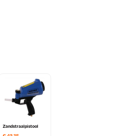
Zandstraalpistool
€
42,35