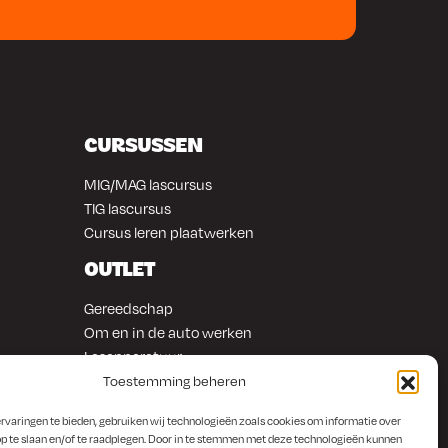
CURSUSSEN
MIG/MAG lascursus
TIG lascursus
Cursus leren plaatwerken
OUTLET
Gereedschap
Om en in de auto werken
Lasapparatuur
Overige producten
Toestemming beheren
rvaringen te bieden, gebruiken wij technologieën zoals cookies om informatie over
p te slaan en/of te raadplegen. Door in te stemmen met deze technologieën kunnen