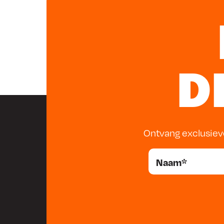
Twee rubberen manchetten voor het stralen van
Rubberen manchet voor het stralen van binnenl
Rubberen manchet voor het stralen van buitenl
Pot straalzand
Vereiste druk: 5 Bar
D
Ontvang exclusiev