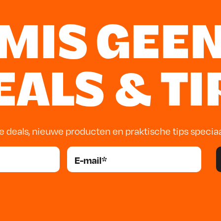
 ronde oppervlakken
iggende hoeken
MIS GEE
iggende hoeken
EALS & TI
e deals, nieuwe producten en praktische tips specia