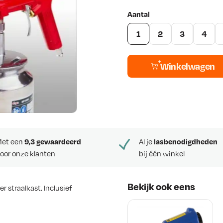
Aantal
1
2
3
4
Winkelwagen
et een
9,3 gewaardeerd
Al je
lasbenodigdheden
oor onze klanten
bij één winkel
Bekijk ook eens
 straalkast. Inclusief
48048