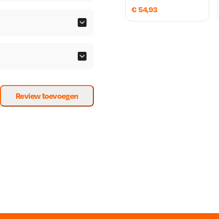
€
54,93
unt u deze met vrijwel elke
ermee kunt u zelfs de
ralen. Zelfs plekjes die met
en perfect ontroest worden
an restauratiewerkzaamheden.
Review toevoegen
g, waardoor u het eenvoudig
ebruiksgemak
es, zodat u direct aan de
zak