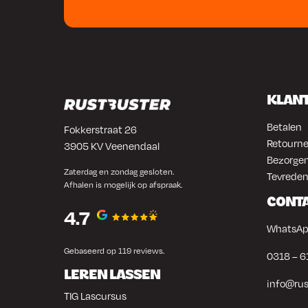
KLAN
Betalen
Fokkerstraat 26
Retourne
3905 KV Veenendaal
Bezorgen
Zaterdag en zondag gesloten.
Tevreden
Afhalen is mogelijk op afspraak.
CONT
4.7
WhatsAp
Gebaseerd op 119 reviews.
0318 – 6
LEREN LASSEN
info@rus
TIG Lascursus