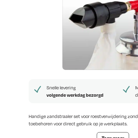
e
w
s
Snelle levering
M
volgende werkdag bezorgd
d
Handige zandstraaler set voor roestverwijdering zonder
toebehoren voor direct gebruik op je werkplaats.
Zandstraler klein incl toebehoren – WT-1
Toon meer