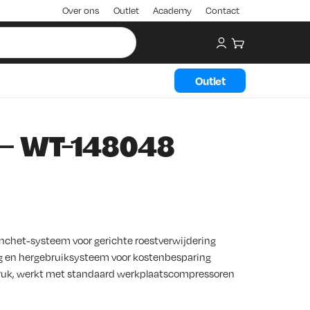
Over ons
Outlet
Academy
Contact
My account
Winkelwagen
Outlet
– WT-148048
nchet-systeem voor gerichte roestverwijdering
g en hergebruiksysteem voor kostenbesparing
druk, werkt met standaard werkplaatscompressoren