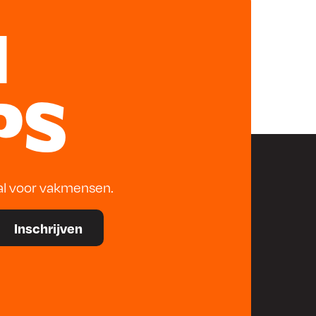
N
PS
al voor vakmensen.