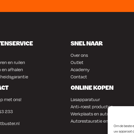
TENSERVICE
SNEL NAAR
Over ons
ren en ruilen
Outlet
 en afhalen
Academy
heidsgarantie
Contact
ACT
ONLINE KOPEN
p met ons!
Lasapparatuur
Anti-roest producten
13 233
Werkplaats en automotive
Autorestauratie en plaatwerk
tbuster.nl
Om de beste e
uw apparaat o