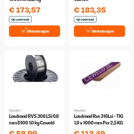
€
173,57
€
183,35
Op voorraad
Op voorraad
Winkelwagen
Winkelwagen
Ceweld
Ceweld
Lasdraad RVS 308 LSi 0.8
Lasdraad Rvs 316Lsi - TIG
mm D100 1.0 kg Ceweld
1,0 x 1000 mm Per 2,5 KG
€
58,99
€
112,49