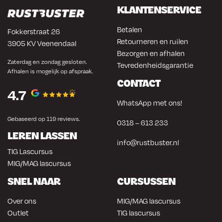
KLANTENSERVICE
Betalen
Fokkerstraat 26
Retourneren en ruilen
3905 KV Veenendaal
Bezorgen en afhalen
Zaterdag en zondag gesloten.
Tevredenheidsgarantie
Afhalen is mogelijk op afspraak.
CONTACT
4.7
WhatsApp met ons!
Gebaseerd op 119 reviews.
0318 – 613 233
LEREN LASSEN
info@rustbuster.nl
TIG Lascursus
MIG/MAG lascursus
SNEL NAAR
CURSUSSEN
Over ons
MIG/MAG lascursus
Outlet
TIG lascursus