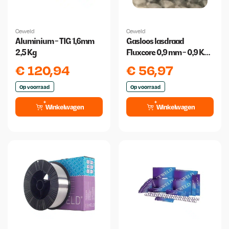
Ceweld
Ceweld
Aluminium - TIG 1,6mm
Gasloos lasdraad
2,5 Kg
Fluxcore 0,9 mm - 0,9 Kg
Ceweld
€
120,94
€
56,97
Op voorraad
Op voorraad
Winkelwagen
Winkelwagen