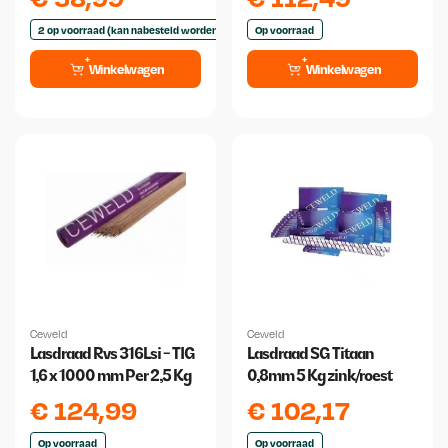
2 op voorraad (kan nabesteld worden)
Op voorraad
Winkelwagen
Winkelwagen
Ceweld
Ceweld
Lasdraad Rvs 316Lsi - TIG
Lasdraad SG Titaan
1,6 x 1000 mm Per 2,5 Kg
0,8mm 5 Kg zink/roest
€
124,99
€
102,17
Op voorraad
Op voorraad