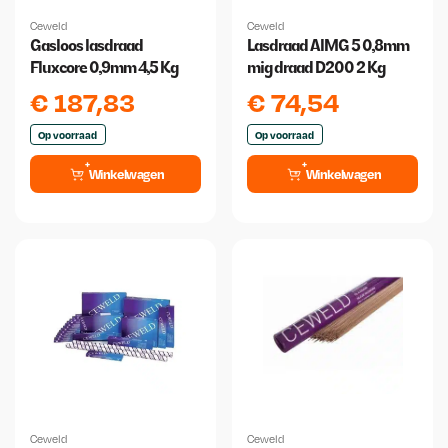
Ceweld
Ceweld
Gasloos lasdraad
Lasdraad AlMG 5 0,8mm
Fluxcore 0,9mm 4,5 Kg
mig draad D200 2 Kg
€
187,83
€
74,54
Op voorraad
Op voorraad
Winkelwagen
Winkelwagen
Ceweld
Ceweld