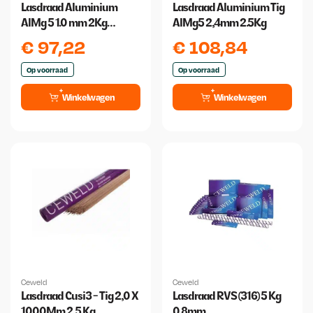
Lasdraad Aluminium
Lasdraad Aluminium Tig
AlMg 5 1.0 mm 2Kg
AlMg5 2,4mm 2.5Kg
Ceweld
€
97,22
€
108,84
Op voorraad
Op voorraad
Winkelwagen
Winkelwagen
Ceweld
Ceweld
Lasdraad Cusi3 - Tig 2,0 X
Lasdraad RVS (316) 5 Kg
1000Mm 2,5 Kg
0,8mm