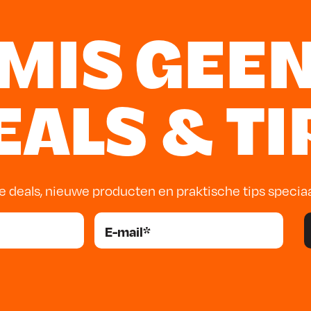
MIS GEE
EALS & TI
e deals, nieuwe producten en praktische tips specia