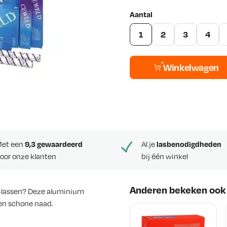
Aantal
1
2
3
4
Winkelwagen
et een
9,3 gewaardeerd
Al je
lasbenodigdheden
oor onze klanten
bij één winkel
Anderen bekeken ook
G-lassen? Deze aluminium
en schone naad.