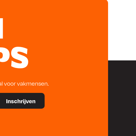
N
PS
al voor vakmensen.