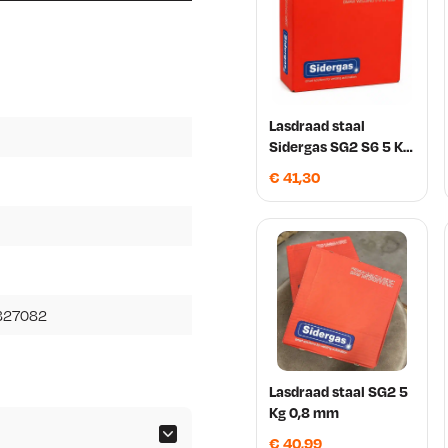
Lasdraad staal
Sidergas SG2 S6 5 Kg
0,6 mm
€
41,30
327082
Lasdraad staal SG2 5
Kg 0,8 mm
€
40,99