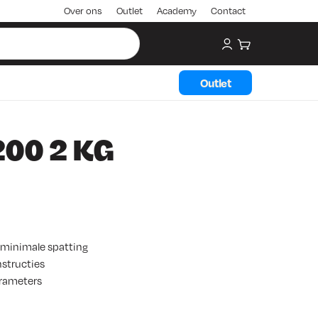
Over ons
Outlet
Academy
Contact
My account
Winkelwagen
Outlet
00 2 KG
minimale spatting
nstructies
arameters