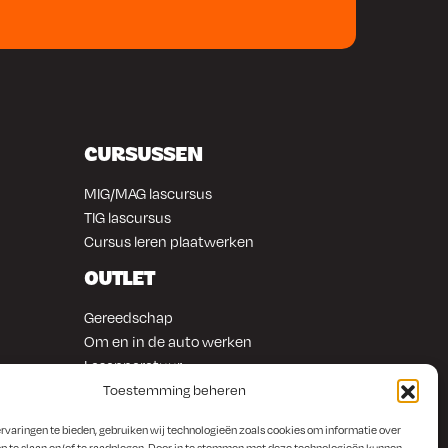
CURSUSSEN
MIG/MAG lascursus
TIG lascursus
Cursus leren plaatwerken
OUTLET
Gereedschap
Om en in de auto werken
Lasapparatuur
Overige producten
Toestemming beheren
rvaringen te bieden, gebruiken wij technologieën zoals cookies om informatie over