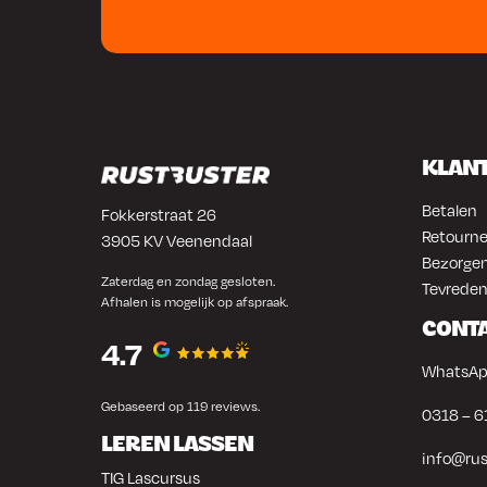
KLAN
Betalen
Fokkerstraat 26
Retourne
3905 KV Veenendaal
Bezorgen
Zaterdag en zondag gesloten.
Tevreden
Afhalen is mogelijk op afspraak.
CONT
4.7
WhatsAp
Gebaseerd op 119 reviews.
0318 – 6
LEREN LASSEN
info@rus
TIG Lascursus