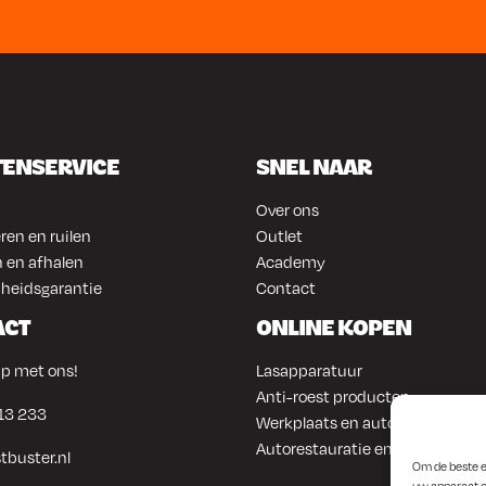
TENSERVICE
SNEL NAAR
Over ons
ren en ruilen
Outlet
 en afhalen
Academy
heidsgarantie
Contact
ACT
ONLINE KOPEN
p met ons!
Lasapparatuur
Anti-roest producten
13 233
Werkplaats en automotive
Autorestauratie en plaatwerk
tbuster.nl
Om de beste e