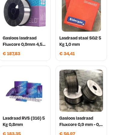
Gasloos lasdraad
Lasdraad staal SG2 5
Fluxcore 0,9mm 4,5
Kg 1,0 mm
Kg
€
187,83
€
34,41
Lasdraad RVS (316) 5
Gasloos lasdraad
Kg 0,8mm
Fluxcore 0,9 mm - 0,9
Kg Ceweld
€
183,35
€
56,97