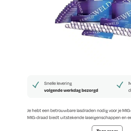
e
w
s
Snelle levering
M
volgende werkdag bezorgd
d
Je hebt een betrouwbare lasdraden nodig voor je MI
MIG-draad biedt uitstekende laseigenschappen en e
Lasdraad AlMG 5 0,8mm mig draad D200 2 Kg
Toon meer