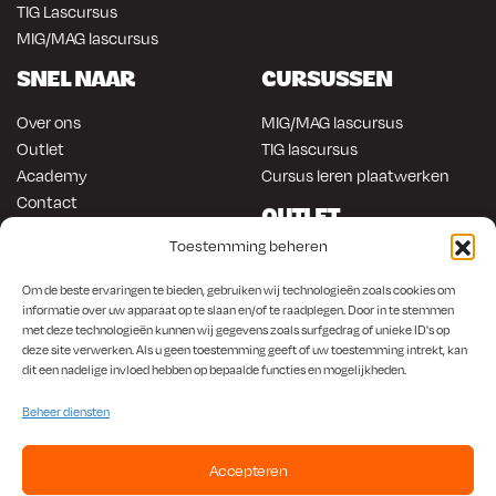
TIG Lascursus
MIG/MAG lascursus
SNEL NAAR
CURSUSSEN
Over ons
MIG/MAG lascursus
Outlet
TIG lascursus
Academy
Cursus leren plaatwerken
Contact
OUTLET
ONLINE KOPEN
Toestemming beheren
Gereedschap
Lasapparatuur
Om en in de auto werken
Om de beste ervaringen te bieden, gebruiken wij technologieën zoals cookies om
Anti-roest producten
informatie over uw apparaat op te slaan en/of te raadplegen. Door in te stemmen
Lasapparatuur
met deze technologieën kunnen wij gegevens zoals surfgedrag of unieke ID's op
Werkplaats en automotive
Overige producten
deze site verwerken. Als u geen toestemming geeft of uw toestemming intrekt, kan
Autorestauratie en plaatwerk
dit een nadelige invloed hebben op bepaalde functies en mogelijkheden.
Beheer diensten
Accepteren