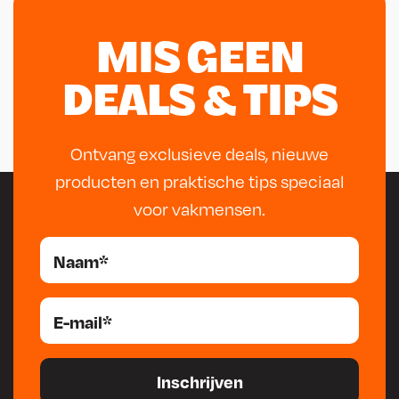
MIS GEEN
DEALS & TIPS
Ontvang exclusieve deals, nieuwe
producten en praktische tips speciaal
voor vakmensen.