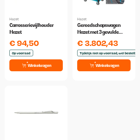
Hazet
Hazet
Carrosserievijlhouder
Gereedschapswagen
Hazet
Hazet met 3 gevulde
laden 137-delig
€
94,50
€
3.802,43
Op voorraad
Tijdelijk niet op voorraad, wel bestelbaa
Winkelwagen
Winkelwagen