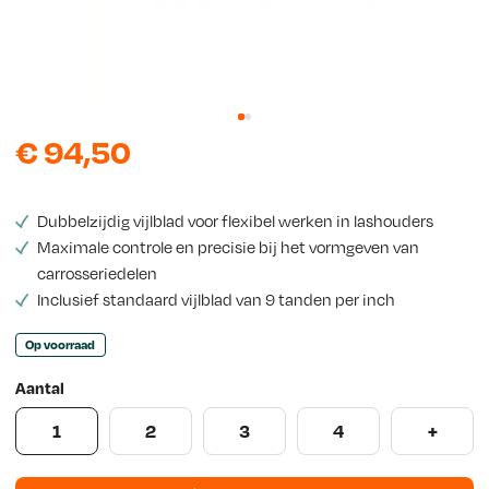
s
€
94,50
Dubbelzijdig vijlblad voor flexibel werken in lashouders
Maximale controle en precisie bij het vormgeven van
carrosseriedelen
Inclusief standaard vijlblad van 9 tanden per inch
Op voorraad
Aantal
1
2
3
4
+