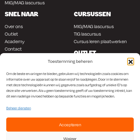
MIG/MAG lascursus
SNEL NAAR
CURSUSSEN
Over ons
MIG/MAG lascursus
Outlet
TIG lascursus
Academy
Cursus leren plaatwerken
Contact
OUTLET
ONLINE KOPEN
Toestemming beheren
Gereedschap
Lasapparatuur
Om en in de auto werken
Om de beste ervaringen te bieden, gebruiken wij technologieën zoals cookies om
informatie over uw apparaat op te slaan en/of te raadplegen. Door in te stemmen
Anti-roest producten
Lasapparatuur
met deze technologieën kunnen wij gegevens zoals surfgedrag of unieke ID's op
Werkplaats en automotive
Overige producten
deze site verwerken. Als u geen toestemming geeft of uw toestemming intrekt, kan
Autorestauratie en plaatwerk
dit een nadelige invloed hebben op bepaalde functies en mogelijkheden.
Beheer diensten
Accepteren
KvK
650.156.65 |
BTW
NL001923336B87 |
Bank
NL56 INGB 0008 1266 42
Weiger