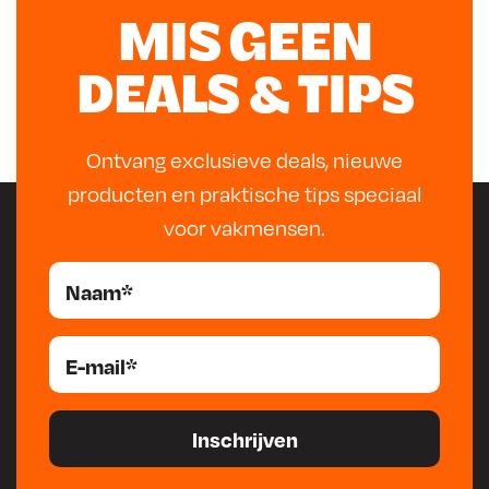
MIS GEEN
DEALS & TIPS
Ontvang exclusieve deals, nieuwe
producten en praktische tips speciaal
voor vakmensen.