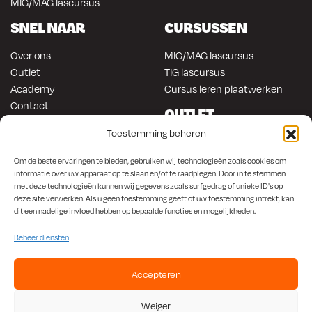
MIG/MAG lascursus
SNEL NAAR
CURSUSSEN
Over ons
MIG/MAG lascursus
Outlet
TIG lascursus
Academy
Cursus leren plaatwerken
Contact
OUTLET
ONLINE KOPEN
Toestemming beheren
Gereedschap
Lasapparatuur
Om en in de auto werken
Om de beste ervaringen te bieden, gebruiken wij technologieën zoals cookies om
Anti-roest producten
informatie over uw apparaat op te slaan en/of te raadplegen. Door in te stemmen
Lasapparatuur
met deze technologieën kunnen wij gegevens zoals surfgedrag of unieke ID's op
Werkplaats en automotive
Overige producten
deze site verwerken. Als u geen toestemming geeft of uw toestemming intrekt, kan
Autorestauratie en plaatwerk
dit een nadelige invloed hebben op bepaalde functies en mogelijkheden.
Beheer diensten
Accepteren
KvK
650.156.65 |
BTW
NL001923336B87 |
Bank
NL56 INGB 0008 1266 42
Weiger