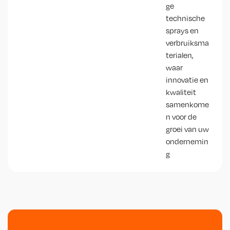
ge
technische
sprays en
verbruiksma
terialen,
waar
innovatie en
kwaliteit
samenkome
n voor de
groei van uw
ondernemin
g