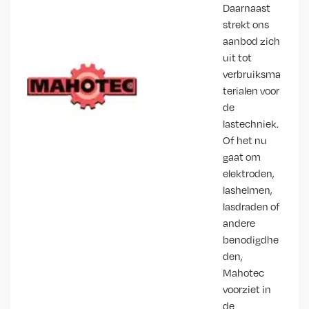
Daarnaast
strekt ons
aanbod zich
uit tot
verbruiksma
terialen voor
de
lastechniek.
Of het nu
gaat om
elektroden,
lashelmen,
lasdraden of
andere
benodigdhe
den,
Mahotec
voorziet in
de