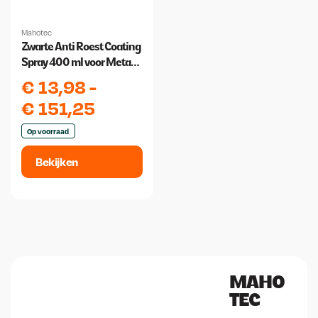
Mahotec
Zwarte Anti Roest Coating
Spray 400 ml voor Metaal |
Rustbuster
€
13,98
-
€
151,25
Op voorraad
Bekijken
MAHO
TEC