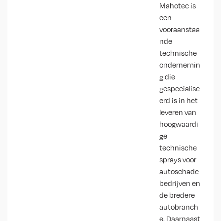
Mahotec is
een
vooraanstaa
nde
technische
ondernemin
g die
gespecialise
erd is in het
leveren van
hoogwaardi
ge
technische
sprays voor
autoschade
bedrijven en
de bredere
autobranch
e. Daarnaast