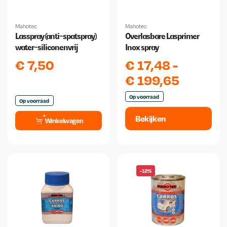
Mahotec
Mahotec
Lasspray (anti-spatspray)
Overlasbare Lasprimer
water-siliconenvrij
Inox spray
€
7,50
€
17,48
-
€
199,65
Op voorraad
Op voorraad
Bekijken
Winkelwagen
-12%