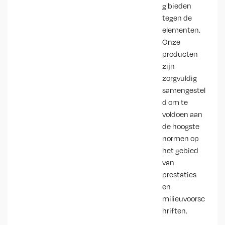
g bieden
tegen de
elementen.
Onze
producten
zijn
zorgvuldig
samengestel
d om te
voldoen aan
de hoogste
normen op
het gebied
van
prestaties
en
milieuvoorsc
hriften.