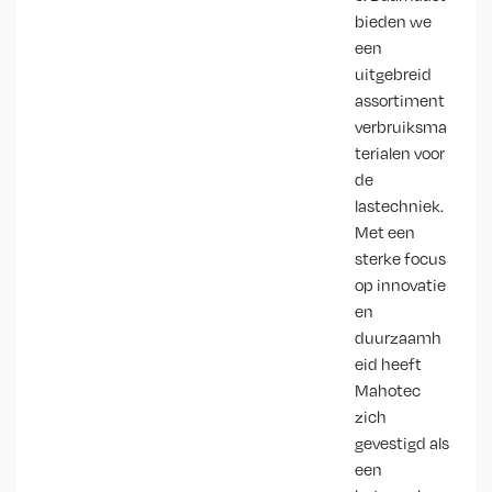
bieden we
een
uitgebreid
assortiment
verbruiksma
terialen voor
de
lastechniek.
Met een
sterke focus
op innovatie
en
duurzaamh
eid heeft
Mahotec
zich
gevestigd als
een