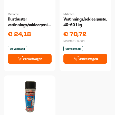
Mahotec
Mahotec
Rustbuster
Vertinnings/soldeerpasta,
vertinnings/soldeerpasta,
40-60 1 kg
flacon 250 gram met
€
24,18
€
70,72
kwast
Meestal:
€
80,04
Op voorraad
Op voorraad
Winkelwagen
Winkelwagen