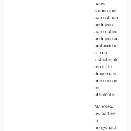
nauw
samen met
autoschade
bedrijven,
automotive
bedrijven en
professional
s in de
lastechniek
om bij te
dragen aan
hun succes
en
efficiëntie.
Mahotec,
uw partner
in
hoogwaardi