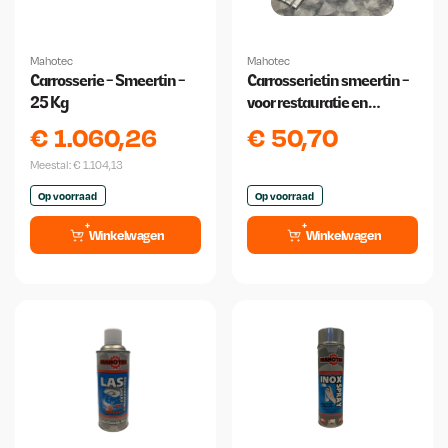
Mahotec
Mahotec
Carrosserie - Smeertin -
Carrosserietin smeertin -
25 Kg
voor restauratie en
plaatwerk
€
1.060,26
€
50,70
Meestal:
€
1.104,13
Op voorraad
Op voorraad
Winkelwagen
Winkelwagen