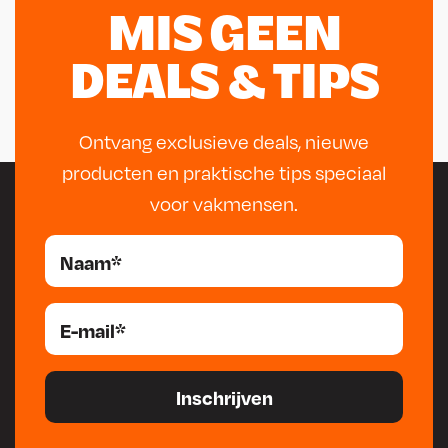
MIS GEEN
DEALS & TIPS
Ontvang exclusieve deals, nieuwe
producten en praktische tips speciaal
voor vakmensen.