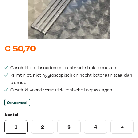
e
w
s
€
50,70
Geschikt om lasnaden en plaatwerk strak te maken
Krimt niet, niet hygroscopisch en hecht beter aan staal dan
plamuur
Geschikt voor diverse elektronische toepassingen
Op voorraad
Aantal
1
2
3
4
+