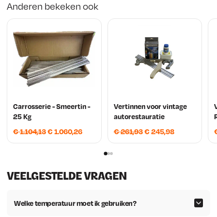
Anderen bekeken ook
Carrosserie - Smeertin -
Vertinnen voor vintage
25 Kg
autorestauratie
O
H
O
H
€
1.104,13
€
1.060,26
€
261,93
€
245,98
o
u
o
u
r
i
r
i
s
d
s
d
VEELGESTELDE VRAGEN
p
i
p
i
r
g
r
g
o
e
o
e
Welke temperatuur moet ik gebruiken?
n
p
n
p