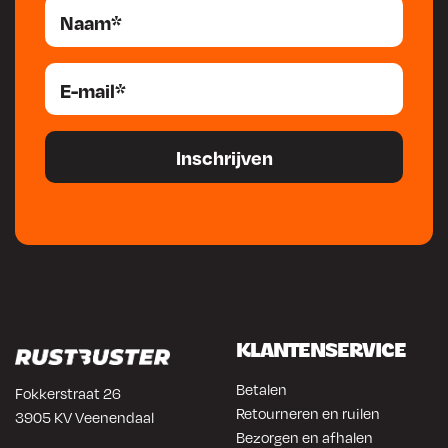
klanten. Ons team van experts staat klaar om technisch advies
te bieden en de meest geschikte producten aan te bevelen
voor specifieke toepassingen. Wij streven naar langdurige
relaties en werken nauw samen met autoschadebedrijven,
automotivebedrijven en professionals in de lastechniek om bij
te dragen aan hun succes en efficiëntie.
Mahotec, uw partner
in hoogwaardige technische sprays en verbruiksmaterialen,
waar innovatie en kwaliteit samenkomen voor de groei van uw
onderneming
KLANTENSERVICE
Betalen
Fokkerstraat 26
Retourneren en ruilen
3905 KV Veenendaal
Bezorgen en afhalen