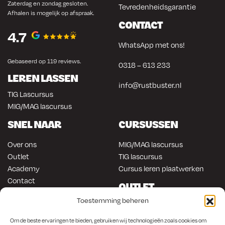
Zaterdag en zondag gesloten.
Tevredenheidsgarantie
Afhalen is mogelijk op afspraak.
CONTACT
4.7
WhatsApp met ons!
Gebaseerd op 119 reviews.
0318 – 613 233
LEREN LASSEN
info@rustbuster.nl
TIG Lascursus
MIG/MAG lascursus
SNEL NAAR
CURSUSSEN
Over ons
MIG/MAG lascursus
Outlet
TIG lascursus
Academy
Cursus leren plaatwerken
Contact
OUTLET
ONLINE KOPEN
Toestemming beheren
Gereedschap
Lasapparatuur
Om en in de auto werken
Om de beste ervaringen te bieden, gebruiken wij technologieën zoals cookies om