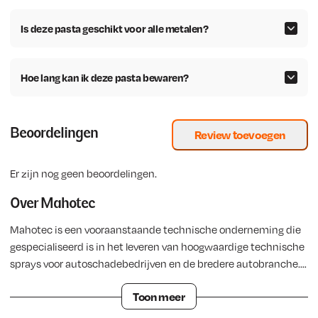
k
r
k
r
e
i
e
i
Is deze pasta geschikt voor alle metalen?
l
j
l
j
i
s
i
s
Hoe lang kan ik deze pasta bewaren?
j
i
j
i
k
s
k
s
e
:
e
:
p
€
p
€
Beoordelingen
Review toevoegen
r
r
i
1
i
2
Er zijn nog geen beoordelingen.
j
.
j
4
s
0
s
5
Over Mahotec
w
6
w
,
Mahotec is een vooraanstaande technische onderneming die
a
0
a
9
gespecialiseerd is in het leveren van hoogwaardige technische
s
,
s
8
sprays voor autoschadebedrijven en de bredere autobranche.
:
2
:
.
Daarnaast bieden we een uitgebreid assortiment
€
6
€
Toon meer
verbruiksmaterialen voor de lastechniek. Met een sterke focus
.
op innovatie en duurzaamheid heeft Mahotec zich gevestigd
1
2