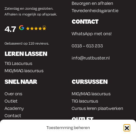
Bezorgen en afhalen
Zaterdag en zondag gesloten.
Tevredenheidsgarantie
Afhalen is mogelijk op afspraak.
CONTACT
4.7
WhatsApp met ons!
Gebaseerd op 119 reviews.
0318 – 613 233
LEREN LASSEN
info@rustbuster.nl
TIG Lascursus
MIG/MAG lascursus
SNEL NAAR
CURSUSSEN
Over ons
MIG/MAG lascursus
Outlet
TIG lascursus
Academy
Cursus leren plaatwerken
Contact
OUTLET
ONLINE KOPEN
Toestemming beheren
Gereedschap