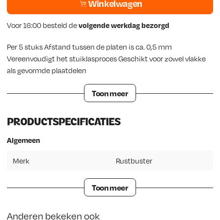
k
r
Winkelwagen
e
i
Voor 16:00 besteld de
volgende werkdag bezorgd
l
j
Per 5 stuks Afstand tussen de platen is ca. 0,5 mm
i
s
Vereenvoudigt het stuiklasproces Geschikt voor zowel vlakke
als gevormde plaatdelen
j
i
Toon meer
k
s
e
:
PRODUCTSPECIFICATIES
p
€
Algemeen
r
Merk
Rustbuster
i
3
Toon meer
j
2
s
,
Anderen bekeken ook