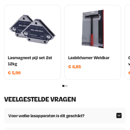
w
4
a
0
s
.
:
€
Lasmagneet pijl set 2st
Lasbikhamer Weldkar
12kg
€
6,85
3
€
5,99
6
,
VEELGESTELDE VRAGEN
0
0
Voor welke lasapparaten is dit geschikt?
.