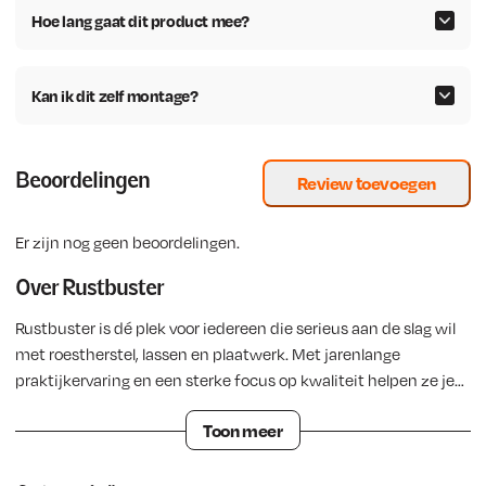
Hoe lang gaat dit product mee?
Kan ik dit zelf montage?
Beoordelingen
Review toevoegen
Er zijn nog geen beoordelingen.
Over Rustbuster
Rustbuster is dé plek voor iedereen die serieus aan de slag wil
met roestherstel, lassen en plaatwerk. Met jarenlange
praktijkervaring en een sterke focus op kwaliteit helpen ze je
niet alleen aan de juiste producten, maar vooral aan de kennis
Toon meer
om het goed te doen. Of je nu werkt aan een oldtimer of een
eigen project, bij Rustbuster leer je hoe je problemen écht
oplost in plaats van ze tijdelijk te verbergen.
In de Rustbuster