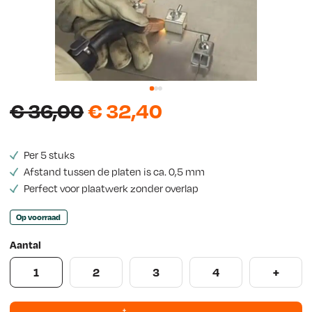
w
s
O
H
€
36,00
€
32,40
o
u
Per 5 stuks
r
i
Afstand tussen de platen is ca. 0,5 mm
s
d
Perfect voor plaatwerk zonder overlap
p
i
Op voorraad
r
g
Aantal
o
e
1
2
3
4
+
n
p