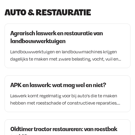
k
AUTO & RESTAURATIE
a
r
t
i
Agrarisch laswerk en restauratie van
k
landbouwwerktuigen
e
Landbouwwerktuigen en landbouwmachines krijgen
l
dagelijks te maken met zware belasting, vocht, vuil en
corrosie. Daardoor ontstaan na verloop van tijd slijtage,
roestschade en beschadigingen aan constructiedelen.
Met goed laswerk en de juiste roestbescherming kunnen
APK en laswerk: wat mag wel en niet?
veel machines echter nog jarenlang worden gebruikt. In
dit artikel lees je meer over agrarisch laswerk, het
Laswerk komt regelmatig voor bij auto's die te maken
herstellen van roestschade en het restaureren van
hebben met roestschade of constructieve reparaties.
landbouwwerktuigen en landbouwmachines.
Vooral bij dorpels, chassisdelen en dragende
constructies speelt de vraag of een reparatie nog voldoet
aan de APK-eisen. In dit artikel lees je wanneer laswerk is
Oldtimer tractor restaureren: van roestbak
toegestaan, welke onderdelen extra aandacht vragen