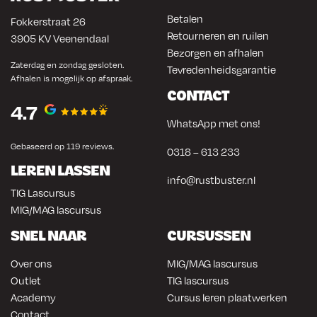
Betalen
Fokkerstraat 26
Retourneren en ruilen
3905 KV Veenendaal
Bezorgen en afhalen
Zaterdag en zondag gesloten.
Tevredenheidsgarantie
Afhalen is mogelijk op afspraak.
CONTACT
4.7
WhatsApp met ons!
Gebaseerd op 119 reviews.
0318 – 613 233
LEREN LASSEN
info@rustbuster.nl
TIG Lascursus
MIG/MAG lascursus
SNEL NAAR
CURSUSSEN
Over ons
MIG/MAG lascursus
Outlet
TIG lascursus
Academy
Cursus leren plaatwerken
Contact