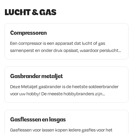
k
LUCHT & GAS
a
r
t
i
Compressoren
k
Een compressor is een apparaat dat lucht of gas
e
samenperst en onder druk opslaat, waardoor perslucht
l
ontstaat die gebruikt kan worden als energiebron voor
gereedschap en machines. Compressoren worden veel
toegepast in werkplaatsen, industrie en automotive
Gasbrander metaljet
toepassingen, bijvoorbeeld voor het aandrijven van
pneumatisch gereedschap, spuitwerk en het oppompen
Deze Metaljet gasbrander is de heetste soldeerbrander
van banden. Door lucht aan te zuigen, samen te persen
voor uw hobby! De meeste hobbybranders zijn
en op te slaan in een tank, levert een compressor
uitsluitend geschikt voor het verwarmen en
constante druk en kracht voor uiteenlopende
zachtsolderen. De vlamtemperatuur is niet hoog genoeg
werkzaamheden.
(meestal < 800 °C) voor het werkelijk goed heet stoken
Gasflesssen en lasgas
van bepaalde voorwerpen of het solderen met koper- of
zilverlegeringen (hardsolderen). De
Gasflessen voor lassen kopen Iedere gasfles voor het