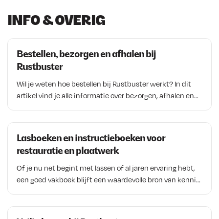
k
INFO & OVERIG
a
r
t
i
Bestellen, bezorgen en afhalen bij
k
Rustbuster
e
Wil je weten hoe bestellen bij Rustbuster werkt? In dit
l
artikel vind je alle informatie over bezorgen, afhalen en
verzending van bestellingen. We leggen uit welke
verzendmogelijkheden beschikbaar zijn, wanneer een
bestelling als pakket of vrachtzending wordt verstuurd
Lasboeken en instructieboeken voor
en hoe afhalen in Veenendaal werkt. Ook lees je meer
restauratie en plaatwerk
over verzending binnen Nederland, België en andere
landen, zodat je vooraf precies weet waar je aan toe bent
Of je nu net begint met lassen of al jaren ervaring hebt,
bij het plaatsen van een bestelling.
een goed vakboek blijft een waardevolle bron van kennis.
Instructieboeken over MIG/MAG lassen, TIG lassen,
elektrode lassen en plaatwerken helpen om technieken
beter te begrijpen en veelgemaakte fouten te