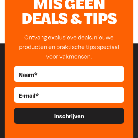
MIS GEEN
toegepast bij carrosserieherstel, leidingen en andere
niet-dragende verbindingen. In dit artikel lees je hoe
DEALS & TIPS
hardsolderen werkt, welke materialen en branders nodig
zijn en wanneer hardsolderen een betere keuze kan zijn
dan lassen.
Ontvang exclusieve deals, nieuwe
producten en praktische tips speciaal
voor vakmensen.