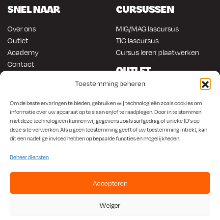
SNEL NAAR
CURSUSSEN
Over ons
MIG/MAG lascursus
Outlet
TIG lascursus
Academy
Cursus leren plaatwerken
Contact
OUTLET
ONLINE KOPEN
Toestemming beheren
Gereedschap
Lasapparatuur
Om en in de auto werken
Om de beste ervaringen te bieden, gebruiken wij technologieën zoals cookies om
Anti-roest producten
informatie over uw apparaat op te slaan en/of te raadplegen. Door in te stemmen
Lasapparatuur
met deze technologieën kunnen wij gegevens zoals surfgedrag of unieke ID's op
Werkplaats en automotive
Overige producten
deze site verwerken. Als u geen toestemming geeft of uw toestemming intrekt, kan
Autorestauratie en plaatwerk
dit een nadelige invloed hebben op bepaalde functies en mogelijkheden.
Beheer diensten
Accepteren
KvK
650.156.65 |
BTW
NL001923336B87 |
Bank
NL56 INGB 0008 1266 42
Weiger
Algemene Voorwaarden
|
Privacybeleid