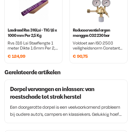
waardoor je een strakke en
nette las krijgt met minder
spatvorming en minder
nabewerking.
Lasdraad Rvs 316Lsi - TIG 1,6 x
Reduceerventiel argon
1000 mm Per 2,5 Kg
menggas CO2 230 bar
Rvs 316 Lsi Staaflengte 1
Voldoet aan ISO 2503
meter Dikte 1.6mm Per 2,5
veiligheidsnorm Constante
Kg
en krachtige
€
124,99
€
90,75
gasdoorstroom tot 5 bar
Zeer nauwkeurig regelbaar
(0–20 L/min) Voorzien van
Gerelateerde artikelen
dubbele manometer
Geschikt voor MIG- en TIG-
lasapparatuur
Dorpel vervangen en inlassen: van
Hoogwaardige Europese
kwaliteit
roestschade tot strak herstel
Een doorgerotte dorpel is een veelvoorkomend probleem
bij oudere auto's, campers en klassiekers. Gelukkig hoeft
ernstige roestschade niet direct het einde van een
voertuig te betekenen. Met een passend