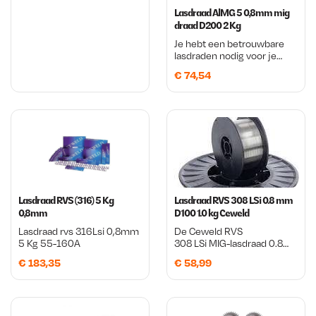
0,9Mm.
Lasdraad AlMG 5 0,8mm mig
draad D200 2 Kg
Je hebt een betrouwbare
lasdraden nodig voor je
MIG-lassen? Deze
€
74,54
aluminium MIG-draad biedt
uitstekende
laseigenschappen en een
schone naad.
Lasdraad RVS (316) 5 Kg
Lasdraad RVS 308 LSi 0.8 mm
0,8mm
D100 1.0 kg Ceweld
Lasdraad rvs 316Lsi 0,8mm
De Ceweld RVS
5 Kg 55-160A
308 LSi MIG-lasdraad 0.8
mm staat bekend om zijn
€
183,35
€
58,99
constante kwaliteit, stabiele
draadaanvoer en
rustige lasboog. Dankzij
de LSi-toevoeging vloeit
het smeltbad mooi uit,