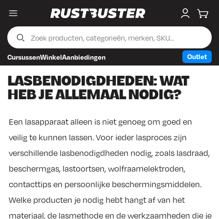
Menu
My accou
Wink
Outlet
Cursussen
Winkel
Aanbiedingen
Skip to content
Skip to footer
LASBENODIGDHEDEN: WAT
HEB JE ALLEMAAL NODIG?
Een lasapparaat alleen is niet genoeg om goed en
veilig te kunnen lassen. Voor ieder lasproces zijn
verschillende lasbenodigdheden nodig, zoals lasdraad,
beschermgas, lastoortsen, wolfraamelektroden,
contacttips en persoonlijke beschermingsmiddelen.
Welke producten je nodig hebt hangt af van het
materiaal, de lasmethode en de werkzaamheden die je