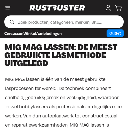
Menu
My accou
Wink
Outlet
Cursussen
Winkel
Aanbiedingen
Skip to content
Skip to footer
MIG MAG LASSEN: DE MEEST
GEBRUIKTE LASMETHODE
UITGELEGD
MIG MAG lassen is één van de meest gebruikte
lasprocessen ter wereld. De techniek combineert
snelheid, gebruiksgemak en veelzijdigheid, waardoor
zowel hobbylassers als professionals er dagelijks mee
werken. Van dun autoplaatwerk tot constructiestaal
en reparatiewerkzaamheden, MIG MAG lassen is