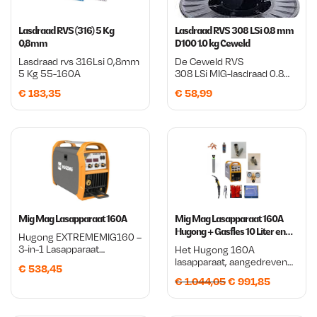
Lasdraad RVS (316) 5 Kg
Lasdraad RVS 308 LSi 0.8 mm
0,8mm
D100 1.0 kg Ceweld
Lasdraad rvs 316Lsi 0,8mm
De Ceweld RVS
5 Kg 55-160A
308 LSi MIG-lasdraad 0.8
mm staat bekend om zijn
€
183,35
€
58,99
constante kwaliteit, stabiele
draadaanvoer en
rustige lasboog. Dankzij
de LSi-toevoeging vloeit
het smeltbad mooi uit,
waardoor je een strakke en
nette las krijgt met minder
spatvorming en minder
nabewerking.
Mig Mag Lasapparaat 160A
Mig Mag Lasapparaat 160A
Hugong + Gasfles 10 Liter en
Hugong EXTREMEMIG160 –
accessoires pakket
3-in-1 Lasapparaat
Het Hugong 160A
(MIG/MAG, MMA & Lift-TIG)
lasapparaat, aangedreven
€
538,45
De Hugong
door HG, is een
O
H
€
1.044,05
€
991,85
EXTREMEMIG160 is een
revolutionaire tool die
compacte 3-in-1
gemakkelijk verschillende
o
u
lasmachine voor MIG/MAG,
lasprocessen kan uitvoeren,