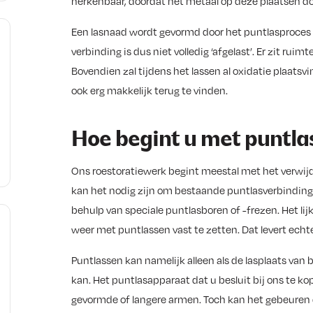
herkenbaar, doordat het metaal op deze plaatsen do
Een lasnaad wordt gevormd door het puntlasproces 
verbinding is dus niet volledig ‘afgelast’. Er zit r
Bovendien zal tijdens het lassen al oxidatie plaatsvi
ook erg makkelijk terug te vinden.
Hoe begint u met puntla
Ons roestoratiewerk begint meestal met het verwij
0
kan het nodig zijn om bestaande puntlasverbindinge
behulp van speciale puntlasboren of -frezen. Het li
weer met puntlassen vast te zetten. Dat levert echt
Puntlassen kan namelijk alleen als de lasplaats van
kan. Het puntlasapparaat dat u besluit bij ons te ko
gevormde of langere armen. Toch kan het gebeuren 