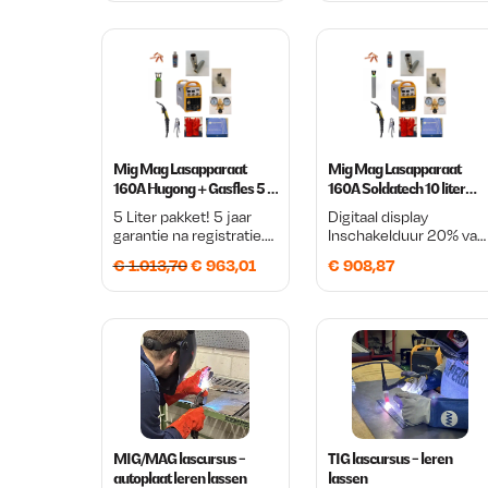
lasapparaat Te lassen
draad aluminium, rvs,
staal, cusi3
Mig Mag Lasapparaat
Mig Mag Lasapparaat
160A Hugong + Gasfles 5 L,
160A Soldatech 10 liter
Menggas 85/15
Pakket
5 Liter pakket! 5 jaar
Digitaal display
accessoires pakket
garantie na registratie.
Inschakelduur 20% van
Soldatech 160A Keuze
160/A Verlasbare
O
H
€
1.013,70
€
963,01
€
908,87
uit 0,6mm of 0,8mm
lasdraad = 0.6 / 0.8 / 1.
lasdraad
o
u
r
i
s
d
p
i
r
g
o
e
MIG/MAG lascursus -
TIG lascursus - leren
n
p
autoplaat leren lassen
lassen