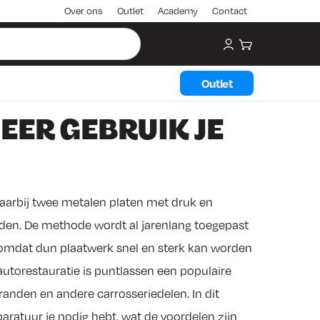
Over ons
Outlet
Academy
Contact
My account
Winkelwagen
Outlet
EER GEBRUIK JE
waarbij twee metalen platen met druk en
den. De methode wordt al jarenlang toegepast
l, omdat dun plaatwerk snel en sterk kan worden
utorestauratie is puntlassen een populaire
randen en andere carrosseriedelen. In dit
paratuur je nodig hebt, wat de voordelen zijn