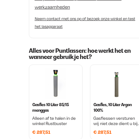
werkzaamheden
Neem contact met ons op of bezoek onze winkel en test
het lasapparaat
Alles voor Puntlassen: hoe werkt het en
wanneer gebruik je het?
Gasfles 10 Liter 85/15
Gasfles, 10 Liter Argon
menggas
100%
Alleen af te halen in de
Gasflessen versturen
winkel Rustbuster
wij niet deze dient u bij
ons op te halen! 100 %
€
287,51
€
287,51
Argon Voor Tig