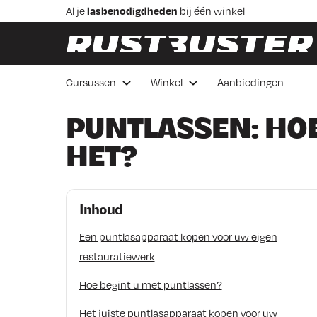
Skip to content
Skip to footer
Al je
lasbenodigdheden
bij één winkel
Praktische
lascursussen
in Veenendaal
Advies van
vakmensen
Betaal in 3 delen,
rentevrij 0%
Cursussen
Winkel
Aanbiedingen
Voor 16:00 besteld de
volgende werkdag bezorgd
PUNTLASSEN: HO
HET?
Inhoud
Een puntlasapparaat kopen voor uw eigen
restauratiewerk
Hoe begint u met puntlassen?
Het juiste puntlasapparaat kopen voor uw