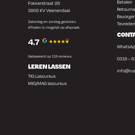
Betalen
Fokkerstraat 26
Retourne
3905 KV Veenendaal
Bezorgen
Zaterdag en zondag gesloten.
Tevreden
Afhalen is mogelijk op afspraak.
CONT
4.7
WhatsAp
Gebaseerd op 119 reviews.
0318 – 6
LEREN LASSEN
info@rus
TIG Lascursus
MIG/MAG lascursus