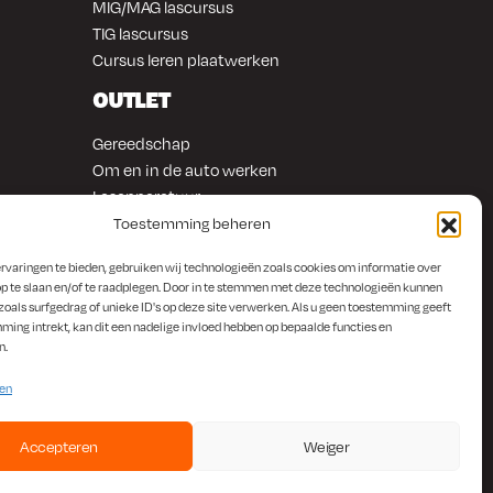
MIG/MAG lascursus
TIG lascursus
Cursus leren plaatwerken
OUTLET
Gereedschap
Om en in de auto werken
Lasapparatuur
Overige producten
Toestemming beheren
rvaringen te bieden, gebruiken wij technologieën zoals cookies om informatie over
p te slaan en/of te raadplegen. Door in te stemmen met deze technologieën kunnen
zoals surfgedrag of unieke ID's op deze site verwerken. Als u geen toestemming geeft
ming intrekt, kan dit een nadelige invloed hebben op bepaalde functies en
n.
ten
Accepteren
Weiger