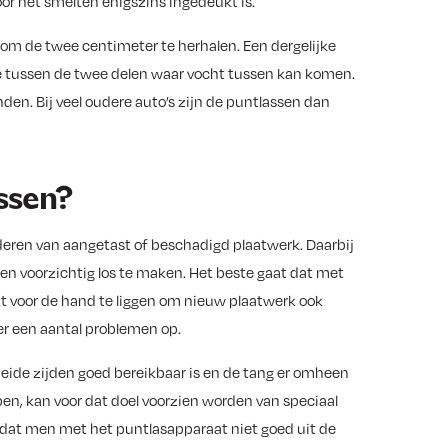
or het smelten enigszins ingedeukt is.
om de twee centimeter te herhalen. Een dergelijke
uimte tussen de twee delen waar vocht tussen kan komen.
nden. Bij veel oudere auto’s zijn de puntlassen dan
ssen?
deren van aangetast of beschadigd plaatwerk. Daarbij
n voorzichtig los te maken. Het beste gaat dat met
jkt voor de hand te liggen om nieuw plaatwerk ook
er een aantal problemen op.
 beide zijden goed bereikbaar is en de tang er omheen
pen, kan voor dat doel voorzien worden van speciaal
dat men met het puntlasapparaat niet goed uit de