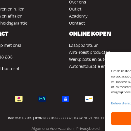
Over ons
ren en ruilen
Outlet
 en afhalen
Academy
heidsgarantie
Contact
ACT
ONLINE KOPEN
p met ons!
Lasapparatuur
Anti-roest producten
13 233
Werkplaats en automotive
Autorestauratie en plaatwerk
tbuster.nl
Om de beste e
uw apparaat o
wij gegevens 
of uw toestem
mogelijkhede
Beheer diens
KvK
650.156.65 |
BTW
NL001923336B87 |
Bank
NL56 INGB 0008 1266 42
Algemene Voorwaarden
|
Privacybeleid