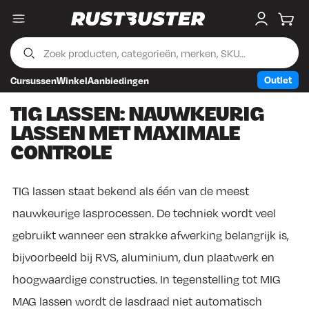
Menu
My accou
Wink
Outlet
Cursussen
Winkel
Aanbiedingen
Skip to content
Skip to footer
TIG LASSEN: NAUWKEURIG
LASSEN MET MAXIMALE
CONTROLE
TIG lassen staat bekend als één van de meest
nauwkeurige lasprocessen. De techniek wordt veel
gebruikt wanneer een strakke afwerking belangrijk is,
bijvoorbeeld bij RVS, aluminium, dun plaatwerk en
hoogwaardige constructies. In tegenstelling tot MIG
MAG lassen wordt de lasdraad niet automatisch