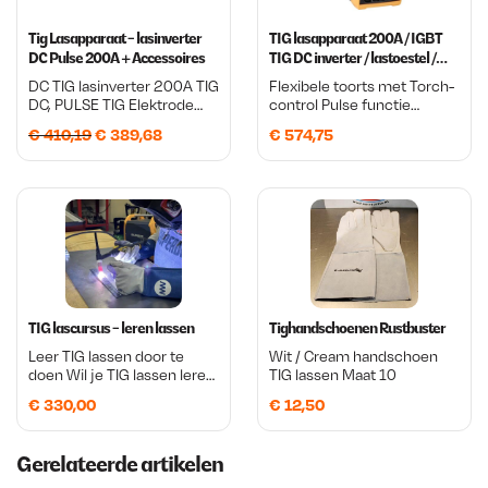
Tig Lasapparaat - lasinverter
TIG lasapparaat 200A / IGBT
DC Pulse 200A + Accessoires
TIG DC inverter / lastoestel /
lasmachine
DC TIG lasinverter 200A TIG
Flexibele toorts met Torch-
DC, PULSE TIG Elektrode
control Pulse functie
MMA
Traploos instelbaar ABS
O
H
€
410,19
€
389,68
€
574,75
schokbestendige behuizing
5 jaar garantie
o
u
r
i
s
d
p
i
r
g
o
e
TIG lascursus - leren lassen
Tighandschoenen Rustbuster
n
p
Leer TIG lassen door te
Wit / Cream handschoen
doen Wil je TIG lassen leren,
TIG lassen Maat 10
k
r
maar weet je niet goed
€
330,00
€
12,50
e
i
waar je moet beginnen?
Tijdens deze
l
j
praktijkgerichte TIG
Gerelateerde artikelen
lascursus ontdek je stap
i
s
voor stap hoe je staal, RVS