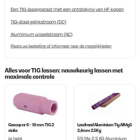
Een TIG-lasapparaat met een ontsteking van HF kopen
TIG-staal gelijkstroom (DC)
Aluminium wisselstroom (AC)
Plaats uw bestelling of informeer naar de mogelijkheden
Alles voor TIG lassen: nauwkeurig lassen met
maximale controle
Gascup nr 6 - 10 mm TIG 2
Lasdraad Aluminium Tig AlMg5
stuks
2,4mm 2.5Kg
Je hebt
5% Mg 2,5 KG Aluminium