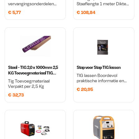
vervangingsonderdelen
Staaflengte 1 meter Dikte
nodig voor je TIG-toorts?
2.4mm
€
5,77
€
108,84
Deze gascup is essentieel
voor goede gasafvoer rond
je lasnaad.
Staal - TIG 2,0 x 1000mm 2,5
Stap voor Stap TIG lassen
KG Toevoegmateriaal TIG
TIG lassen Boordevol
lassen
praktische informatie en
Tig Toevoegmateriaal
handige tips Meer dan 100
Verpakt per 2,5 Kg
€
20,95
foto’s
€
32,73