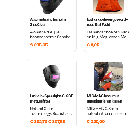
Automatische lashelm
Lashandschoen gevoerd -
SideClear
rood Bull Weld
4 onafhankelijke
Lashandschoenen MM
boogsensoren Schakelt
en Mig Mag lassen Maa
vanaf 2 amp TIG DC en
10 Goedgekeurd voor
€
235,95
€
8,95
AC amperage Clear lens
laswerkzaamheden.
technologie voor ultiem
zicht en helderheid
Zijlens Digitaal display
Lashelm Speedglas G-03 E
MIG/MAG lascursus -
met Lasfilter
autoplaat leren lassen
Natural Color
MIG/MAG 0.8mm
Technology: Realistisch
autoplaat lassen leren
kleurenbeeld voor beter
door te doen Je
O
H
€
332,75
€
307,59
€
320,00
zicht en nauwkeuriger
oldtimer staat al een tij
laswerk. Veelzijdig
in de garage. Misschien