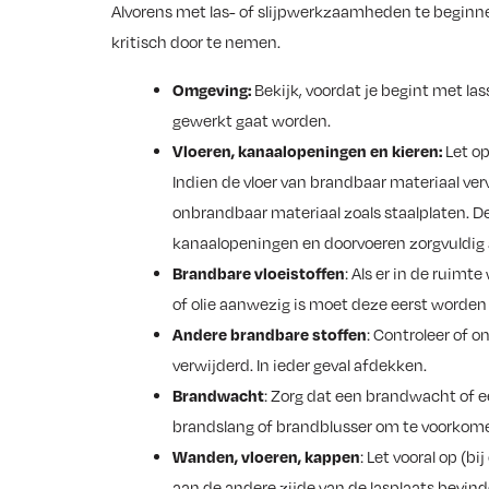
Alvorens met las- of slijpwerkzaamheden te beginn
kritisch door te nemen.
Omgeving:
Bekijk, voordat je begint met la
gewerkt gaat worden.
Vloeren, kanaalopeningen en kieren:
Let op
Indien de vloer van brandbaar materiaal ve
onbrandbaar materiaal zoals staalplaten. 
kanaalopeningen en doorvoeren zorgvuldig 
Brandbare vloeistoffen
: Als er in de ruimt
of olie aanwezig is moet deze eerst worden
Andere brandbare stoffen
: Controleer of o
verwijderd. In ieder geval afdekken.
Brandwacht
: Zorg dat een brandwacht of 
brandslang of brandblusser om te voorkome
Wanden, vloeren, kappen
: Let vooral op (b
aan de andere zijde van de lasplaats bevind