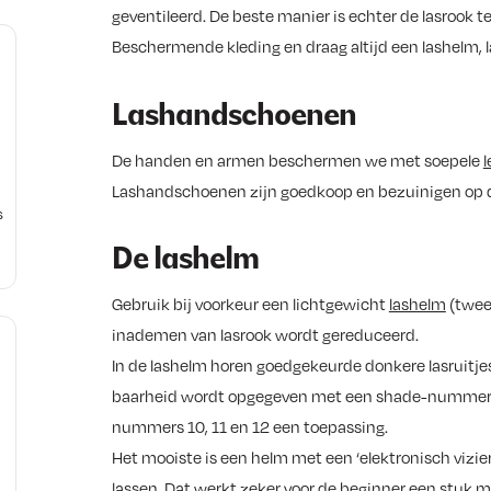
geventileerd. De beste manier is echter de lasrook te
Beschermende kleding en draag altijd een lashelm,
Lashandschoenen
De handen en armen beschermen we met soepele
Lashandschoenen zijn goedkoop en bezuinigen op d
s
De lashelm
.
Gebruik bij voorkeur een lichtgewicht
lashelm
(twee 
inademen van lasrook wordt gereduceerd.
In de lashelm horen goedgekeurde donkere lasruitjes 
baarheid wordt opgegeven met een shade-nummer. 
e
nummers 10, 11 en 12 een toepassing.
Het mooiste is een helm met een ‘elektronisch vizier’,
n
lassen. Dat werkt zeker voor de beginner een stuk mak