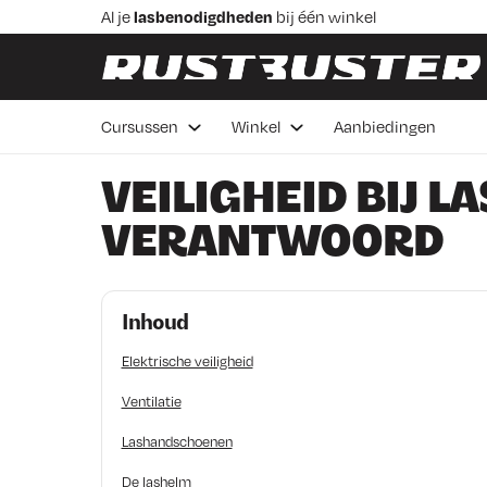
Skip to content
Skip to footer
Al je
lasbenodigdheden
bij één winkel
Praktische
lascursussen
in Veenendaal
Advies van
vakmensen
Betaal in 3 delen,
rentevrij 0%
Cursussen
Winkel
Aanbiedingen
Voor 16:00 besteld de
volgende werkdag bezorgd
VEILIGHEID BIJ 
VERANTWOORD
Inhoud
Elektrische veiligheid
Ventilatie
Lashandschoenen
De lashelm