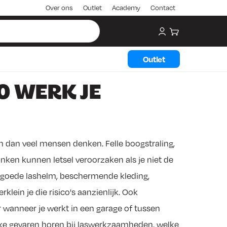
Over ons
Outlet
Academy
Contact
My account
Winkelwagen
Outlet
O WERK JE
en dan veel mensen denken. Felle boogstraling,
vonken kunnen letsel veroorzaken als je niet de
n goede lashelm, beschermende kleding,
klein je die risico's aanzienlijk. Ook
r wanneer je werkt in een garage of tussen
welke gevaren horen bij laswerkzaamheden, welke