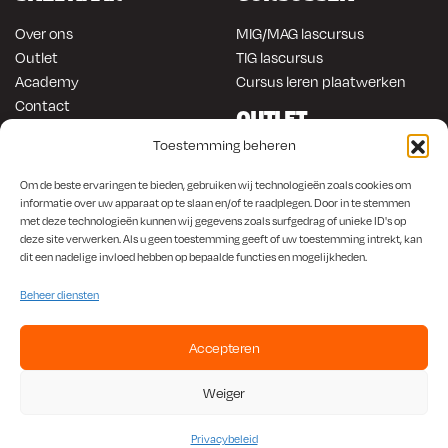
Over ons
MIG/MAG lascursus
Outlet
TIG lascursus
Academy
Cursus leren plaatwerken
Contact
OUTLET
ONLINE KOPEN
Toestemming beheren
Gereedschap
Lasapparatuur
Om en in de auto werken
Om de beste ervaringen te bieden, gebruiken wij technologieën zoals cookies om
Anti-roest producten
Lasapparatuur
informatie over uw apparaat op te slaan en/of te raadplegen. Door in te stemmen
met deze technologieën kunnen wij gegevens zoals surfgedrag of unieke ID's op
Werkplaats en automotive
Overige producten
deze site verwerken. Als u geen toestemming geeft of uw toestemming intrekt, kan
Autorestauratie en plaatwerk
dit een nadelige invloed hebben op bepaalde functies en mogelijkheden.
Beheer diensten
Accepteren
KvK
650.156.65 |
BTW
NL001923336B87 |
Bank
NL56 INGB 0008 1266 42
Weiger
Algemene Voorwaarden
|
Privacybeleid
Privacybeleid