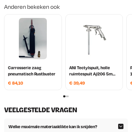
Anderen bekeken ook
Carrosserie zaag
ANI Tectylspuit, holle
pneumatisch Rustbuster
ruimtespuit A/206 5mm
Spuitmond + Slang
€
84,10
€
39,49
500mm
VEELGESTELDE VRAGEN
Welke maximale materiaaldikte kan ik snijden?