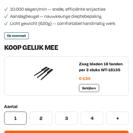
s
10.000 slagen/min -- snelle, efficiënte snijacties
Aanslagbeugel -- nauwkeurige dieptebepaling
Licht gewicht (620g) -- comfortabel handmatig werk
Op voorraad
KOOP GELIJK MEE
Zaag bladen 18 tanden
per 3 stuks WT-18135
€
4,50
Bekijken
Aantal
1
2
3
4
+