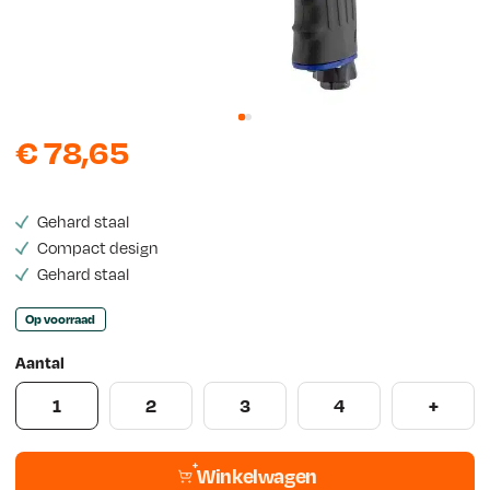
s
€
78,65
Gehard staal
Compact design
Gehard staal
Op voorraad
Aantal
1
2
3
4
+
Winkelwagen