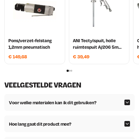
Pons/verzet-felstang
ANI Tectylspuit, holle
1,2mm pneumatisch
ruimtespuit A/206 5mm
Spuitmond + Slang
€
149,68
€
39,49
500mm
VEELGESTELDE VRAGEN
Voor welke materialen kan ik dit gebruiken?
Hoe lang gaat dit product mee?