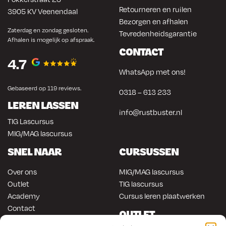
Retourneren en ruilen
3905 KV Veenendaal
Bezorgen en afhalen
Zaterdag en zondag gesloten.
Tevredenheidsgarantie
Afhalen is mogelijk op afspraak.
CONTACT
4.7
WhatsApp met ons!
Gebaseerd op 119 reviews.
0318 – 613 233
LEREN LASSEN
info@rustbuster.nl
TIG Lascursus
MIG/MAG lascursus
SNEL NAAR
CURSUSSEN
Over ons
MIG/MAG lascursus
Outlet
TIG lascursus
Academy
Cursus leren plaatwerken
Contact
OUTLET