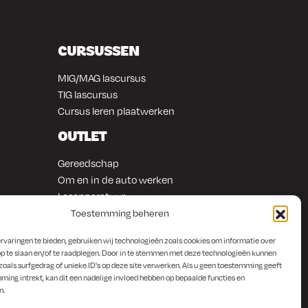
CURSUSSEN
MIG/MAG lascursus
TIG lascursus
Cursus leren plaatwerken
OUTLET
Gereedschap
Om en in de auto werken
Lasapparatuur
Overige producten
Toestemming beheren
rvaringen te bieden, gebruiken wij technologieën zoals cookies om informatie over
p te slaan en/of te raadplegen. Door in te stemmen met deze technologieën kunnen
zoals surfgedrag of unieke ID's op deze site verwerken. Als u geen toestemming geeft
ming intrekt, kan dit een nadelige invloed hebben op bepaalde functies en
n.