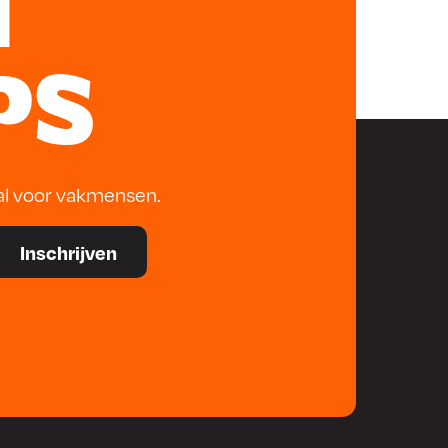
N
PS
al voor vakmensen.