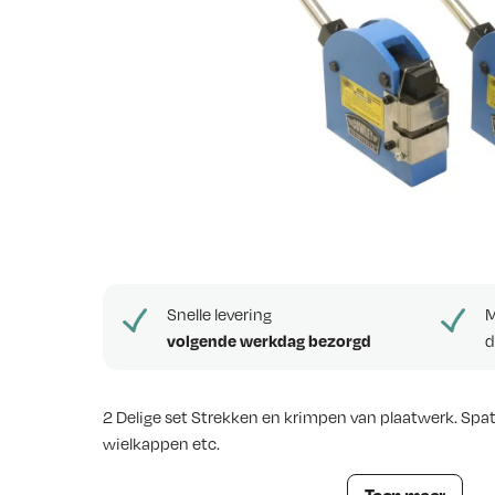
e
w
s
Snelle levering
M
volgende werkdag bezorgd
d
2 Delige set Strekken en krimpen van plaatwerk. Spa
wielkappen etc.
Strek en stuikmachine set
Toon meer