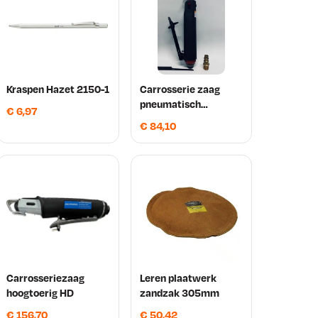
Kraspen Hazet 2150-1
Carrosserie zaag
pneumatisch
€
6,97
Rustbuster
€
84,10
Carrosseriezaag
Leren plaatwerk
hoogtoerig HD
zandzak 305mm
€
156,70
€
50,42