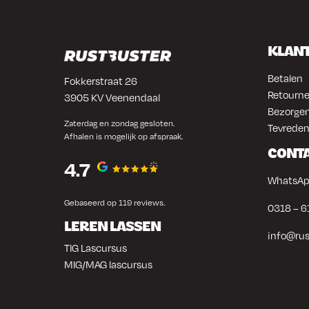
Hoewel het altijd aan te raden is om je personeel
nieuwe apparatuur, is de bediening van de strek
algemeen eenvoudig en intuïtief.
KLAN
Betalen
Fokkerstraat 26
Retourne
3905 KV Veenendaal
Bezorgen
Zaterdag en zondag gesloten.
Tevreden
Afhalen is mogelijk op afspraak.
CONT
4.7
WhatsAp
Gebaseerd op 119 reviews.
0318 – 6
LEREN LASSEN
info@rus
TIG Lascursus
MIG/MAG lascursus