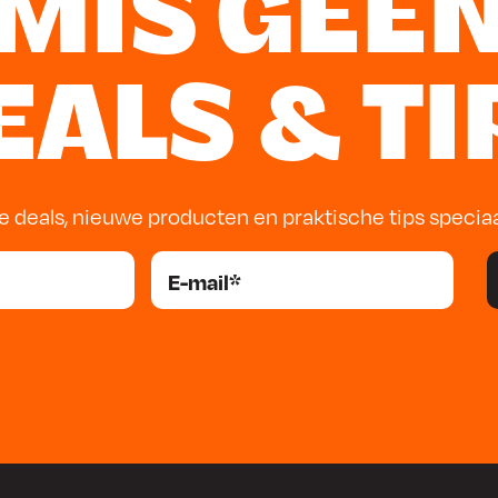
MIS GEE
EALS & TI
 is een strek- en
waliteit te waarborgen.
ze machine kun je een breed
e deals, nieuwe producten en praktische tips specia
stap voor blijven.
 een stuikmachine?
n van binnenhoeken, terwijl
n van buitenhoeken.
ik?
p gebruiksgemak, zodat je
lingen.
ruik van deze machine?