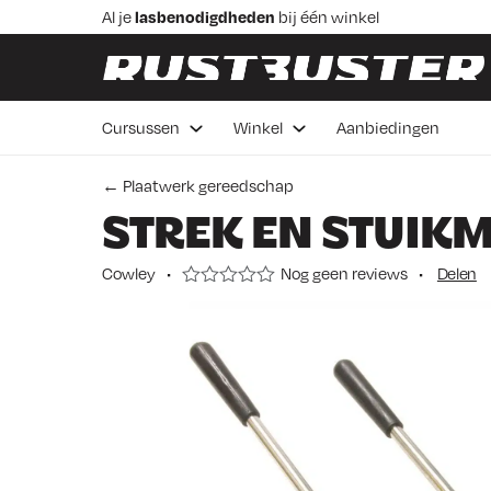
Skip to content
Skip to footer
Al je
lasbenodigdheden
bij één winkel
Praktische
lascursussen
in Veenendaal
Advies van
vakmensen
Betaal in 3 delen,
rentevrij 0%
Cursussen
Winkel
Aanbiedingen
Voor 16:00 besteld de
volgende werkdag bezorgd
← Plaatwerk gereedschap
STREK EN STUIKM
Cowley
•
Nog geen reviews
•
Delen
N
o
g
g
e
e
n
r
e
v
i