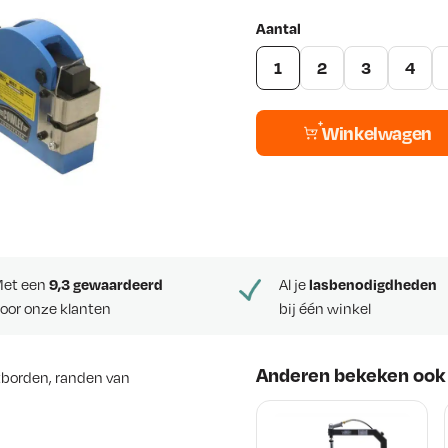
Aantal
1
2
3
4
Winkelwagen
et een
9,3 gewaardeerd
Al je
lasbenodigdheden
oor onze klanten
bij één winkel
Anderen bekeken ook
tborden, randen van