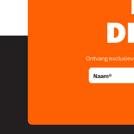
– max. plaatdikte aluminium = 1,6mm
– bekwijdte = 3,2mm / 1/8″
– lengte hendel = 356mm / 14″
D
Conclusie
Als eigenaar van een plaatwerken of carrosseriebedrijf
stuikmachine een onmisbare tool om efficiëntie en k
Dankzij de veelzijdigheid en nauwkeurigheid van de
Ontvang exclusiev
scala aan projecten aanpakken en je concurrentie een 
FAQ’s
Wat is het verschil tussen een strekmachine en
Een strekmachine wordt gebruikt voor het make
een stuikmachine wordt gebruikt voor het make
Is de strek- en stuikmachine eenvoudig in gebru
Ja, deze machines zijn ontworpen met het oog o
snel aan de slag kunt zonder ingewikkelde instel
Zijn er speciale trainingen vereist voor het geb