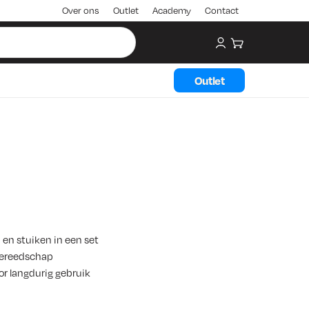
Over ons
Outlet
Academy
Contact
My account
Winkelwagen
Outlet
 en stuiken in een set
gereedschap
r langdurig gebruik