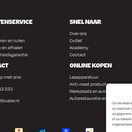
 te trainen in het gebruik van
- en stuikmachine over het
TENSERVICE
SNEL NAAR
Over ons
ren en ruilen
Outlet
 en afhalen
Academy
heidsgarantie
Contact
ACT
ONLINE KOPEN
p met ons!
Lasapparatuur
Anti-roest producten
13 233
Werkplaats en automotive
Autorestauratie en plaatwerk
tbuster.nl
Om de beste e
uw apparaat o
wij gegevens 
of uw toestem
mogelijkhede