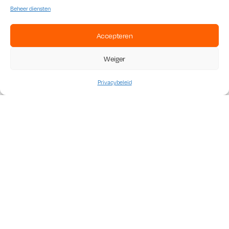
Beheer diensten
Accepteren
Weiger
Privacybeleid
UITDEUKSET PROFI 7-DELIG –
HOOGWAARDIGE UITDEUKHAMER
EN -TASSENSET VOOR
AUTORESTAURATIE
De
7-delige uitdeukhamer en -tassenset
van het merk
Automotive Tools
is een onmisbaar hulpmiddel voor elke
autorestaurateur
. Met deze set kunt u op professionele wijze
deuken verwijderen en de carrosserie van een voertuig in perfecte
staat herstellen. Deze set is verpakt in een handige koffer,
waardoor het de ideale keuze is voor zowel professioneel als