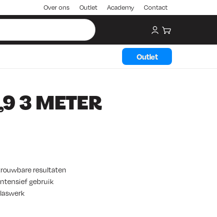
Over ons
Outlet
Academy
Contact
My account
Winkelwagen
Outlet
,9 3 METER
trouwbare resultaten
ntensief gebruik
 laswerk