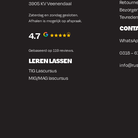
Retourne
3905 KV Veenendaal
Bezorgen
Zaterdag en zondag gesloten.
Tevreden
Afhalen is mogelijk op afspraak.
CONT
4.7
WhatsAp
Gebaseerd op 119 reviews.
0318 – 6
LEREN LASSEN
info@rus
TIG Lascursus
MIG/MAG lascursus