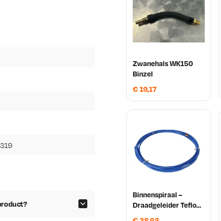
Zwanehals WK150
Binzel
€
19,17
3319
Binnenspiraal –
 product?
Draadgeleider Teflon
0,6/0,9 3 meter
€
38,62