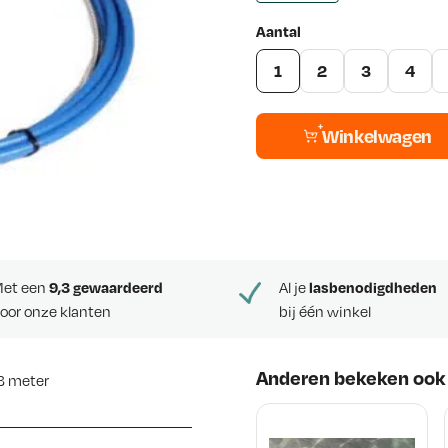
Aantal
1
2
3
4
Winkelwagen
et een
9,3 gewaardeerd
Al je
lasbenodigdheden
oor onze klanten
bij één winkel
Anderen bekeken ook
3 meter
meter