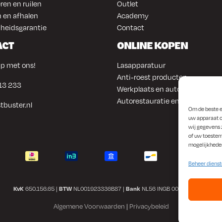
ren en ruilen
Outlet
 en afhalen
Academy
heidsgarantie
Contact
ACT
ONLINE KOPEN
p met ons!
Lasapparatuur
Anti-roest producten
13 233
Werkplaats en automotive
Autorestauratie en plaatwerk
tbuster.nl
Om de beste e
uw apparaat o
wij gegevens 
of uw toestem
mogelijkhede
Beheer diens
KvK
650.156.65 |
BTW
NL001923336B87 |
Bank
NL56 INGB 0008 1266 42
Algemene Voorwaarden
|
Privacybeleid