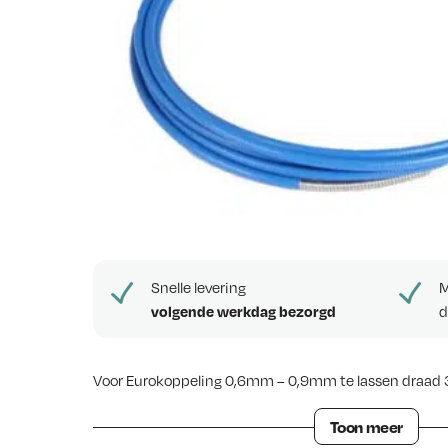
e
w
s
Snelle levering
M
volgende werkdag bezorgd
d
Voor Eurokoppeling 0,6mm – 0,9mm te lassen draad 
Binnenspiraal – Draadgeleider 0,6/0,9 3 
Toon meer