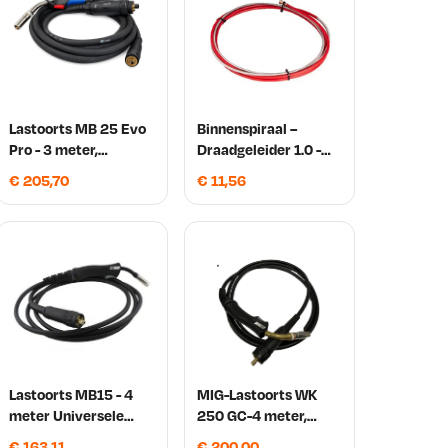
Lastoorts MB 25 Evo
Binnenspiraal –
Pro - 3 meter,
Draadgeleider 1.0 -
Gasgekoeld Binzel
1.2 mm 3 meter
€
205,70
€
11,56
Lastoorts MB15 - 4
MIG-Lastoorts WK
meter Universele
250 GC-4 meter,
uitvoering/eurokoppe
gasgekoeld
€
163,11
€
200,00