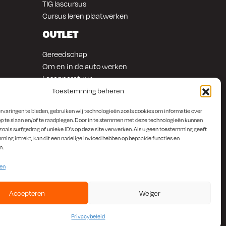
TIG lascursus
Cursus leren plaatwerken
OUTLET
Gereedschap
Om en in de auto werken
Lasapparatuur
Overige producten
Toestemming beheren
rvaringen te bieden, gebruiken wij technologieën zoals cookies om informatie over
p te slaan en/of te raadplegen. Door in te stemmen met deze technologieën kunnen
zoals surfgedrag of unieke ID's op deze site verwerken. Als u geen toestemming geeft
ming intrekt, kan dit een nadelige invloed hebben op bepaalde functies en
n.
ten
Accepteren
Weiger
Privacybeleid