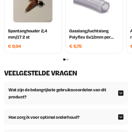
Spantanghouder 2,4
Gasslang/luchtslang
A
mm/17 2 st
Polyflex 6x12mm per
meter
€
9,04
€
5,75
VEELGESTELDE VRAGEN
Wat zijn de belangrijkste gebruiksvoordelen van dit
product?
Hoe zorg ik voor optimal onderhoud?