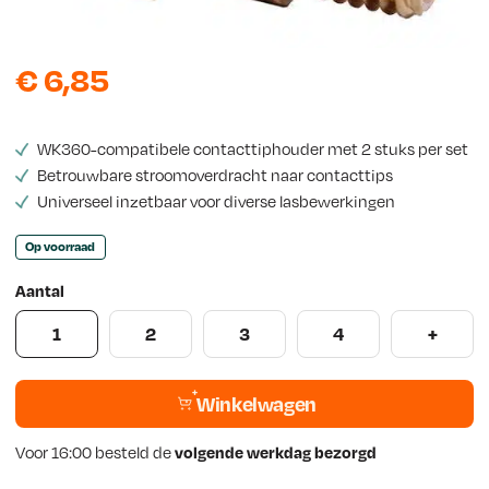
s
€
6,85
WK360-compatibele contacttiphouder met 2 stuks per set
Betrouwbare stroomoverdracht naar contacttips
Universeel inzetbaar voor diverse lasbewerkingen
Op voorraad
Aantal
1
2
3
4
+
Winkelwagen
Voor 16:00 besteld de
volgende werkdag bezorgd