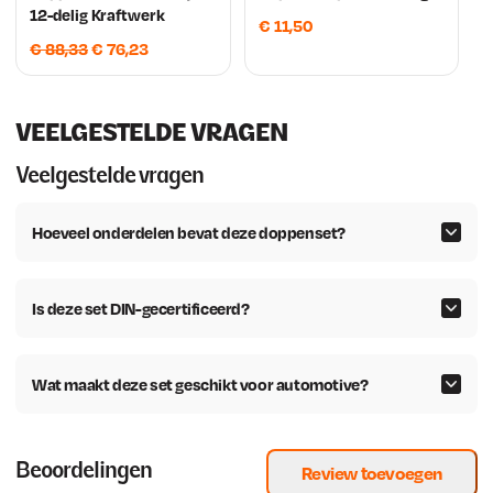
12-delig Kraftwerk
€
11,50
O
H
€
88,33
€
76,23
o
u
r
i
s
d
VEELGESTELDE VRAGEN
p
i
Veelgestelde vragen
r
g
o
e
Hoeveel onderdelen bevat deze doppenset?
n
p
k
r
e
i
Is deze set DIN-gecertificeerd?
l
j
i
s
j
i
Wat maakt deze set geschikt voor automotive?
k
s
e
:
p
€
Beoordelingen
r
Review toevoegen