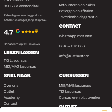
Retourneren en ruilen
3905 KV Veenendaal
Bezorgen en afhalen
Zaterdag en zondag gesloten.
Tevredenheidsgarantie
Afhalen is mogelijk op afspraak.
CONTACT
4.7
WhatsApp met ons!
Gebaseerd op 119 reviews.
0318 – 613 233
LEREN LASSEN
info@rustbuster.nl
TIG Lascursus
MIG/MAG lascursus
SNEL NAAR
CURSUSSEN
Over ons
MIG/MAG lascursus
Outlet
TIG lascursus
Academy
Cursus leren plaatwerken
Contact
OUTLET