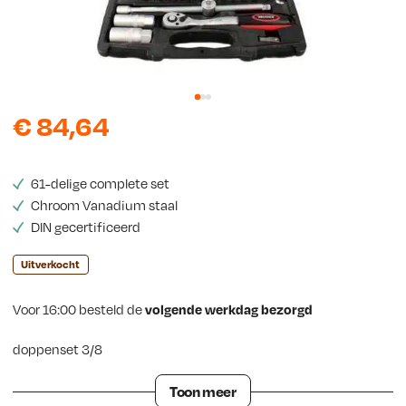
s
€
84,64
61-delige complete set
Chroom Vanadium staal
DIN gecertificeerd
Uitverkocht
Voor 16:00 besteld de
volgende werkdag bezorgd
doppenset 3/8
Toon meer