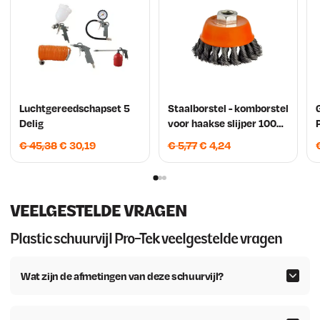
Luchtgereedschapset 5
Staalborstel - komborstel
Delig
voor haakse slijper 100
mm M14 kegel
O
H
O
H
€
45,38
€
30,19
€
5,77
€
4,24
o
u
o
u
r
i
r
i
s
d
s
d
VEELGESTELDE VRAGEN
p
i
p
i
r
g
r
g
Plastic schuurvijl Pro-Tek veelgestelde vragen
o
e
o
e
n
p
n
p
Wat zijn de afmetingen van deze schuurvijl?
k
r
k
r
e
i
e
i
l
j
l
j