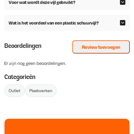
Voor wat wordt deze vijl gebruikt?
i
s
i
s
j
i
j
i
k
s
k
s
Wat is het voordeel van een plastic schuurvijl?
e
:
e
:
p
€
p
€
r
r
Beoordelingen
Review toevoegen
i
3
i
4
j
0
j
,
s
,
s
2
Er zijn nog geen beoordelingen.
w
1
w
4
Categorieën
a
9
a
.
s
.
s
Outlet
Plaatwerken
:
:
€
€
4
5
5
,
,
7