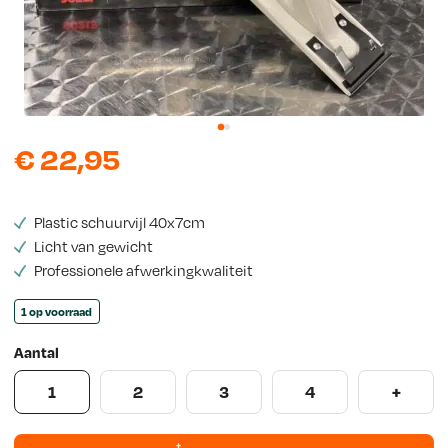
w
s
€
22,95
Plastic schuurvijl 40x7cm
Licht van gewicht
Professionele afwerkingkwaliteit
1 op voorraad
Aantal
1
2
3
4
+