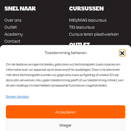
SNEL NAAR
CURSUSSEN
Over ons
MIG/MAG lascursus
Outlet
TIG lascursus
Academy
Cursus leren plaatwerken
Contact
OUTLET
ONLINE KOPEN
Toestemming beheren
Gereedschap
Lasapparatuur
Om en in de auto werken
Om de beste ervaringen te bieden, gebruiken wij technologieën zoals cookies om
Anti-roest producten
Lasapparatuur
informatie over uw apparaat op te slaan en/of te raadplegen. Door in te stemmen
met deze technologieën kunnen wij gegevens zoals surfgedrag of unieke ID's op
Werkplaats en automotive
Overige producten
deze site verwerken. Als u geen toestemming geeft of uw toestemming intrekt, kan
Autorestauratie en plaatwerk
dit een nadelige invloed hebben op bepaalde functies en mogelijkheden.
Beheer diensten
Accepteren
KvK
650.156.65 |
BTW
NL001923336B87 |
Bank
NL56 INGB 0008 1266 42
Weiger