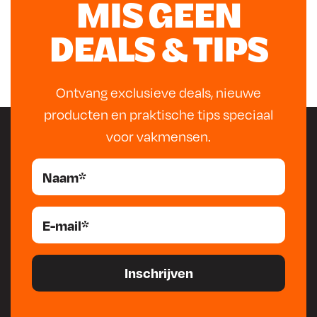
3
MIS GEEN
7
8
.
DEALS & TIPS
.
Ontvang exclusieve deals, nieuwe
producten en praktische tips speciaal
voor vakmensen.