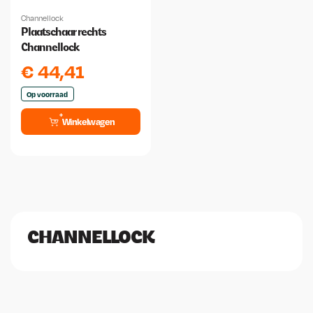
Channellock
Plaatschaar rechts
Channellock
€
44,41
Op voorraad
Winkelwagen
CHANNELLOCK