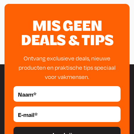
MIS GEEN
DEALS & TIPS
Ontvang exclusieve deals, nieuwe
producten en praktische tips speciaal
voor vakmensen.