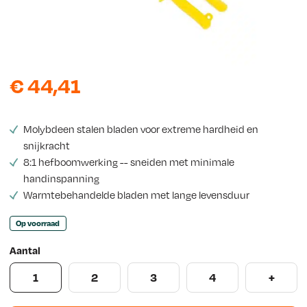
s
€
44,41
Molybdeen stalen bladen voor extreme hardheid en
snijkracht
8:1 hefboomwerking -- sneiden met minimale
handinspanning
Warmtebehandelde bladen met lange levensduur
Op voorraad
Aantal
1
2
3
4
+