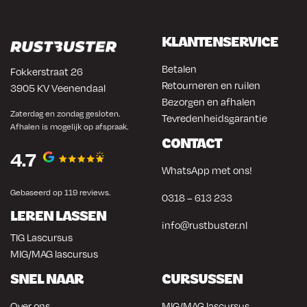
KLANTENSERVICE
Betalen
Fokkerstraat 26
Retourneren en ruilen
3905 KV Veenendaal
Bezorgen en afhalen
Zaterdag en zondag gesloten.
Tevredenheidsgarantie
Afhalen is mogelijk op afspraak.
CONTACT
4.7
WhatsApp met ons!
Gebaseerd op 119 reviews.
0318 – 613 233
LEREN LASSEN
info@rustbuster.nl
TIG Lascursus
MIG/MAG lascursus
SNEL NAAR
CURSUSSEN
Over ons
MIG/MAG lascursus