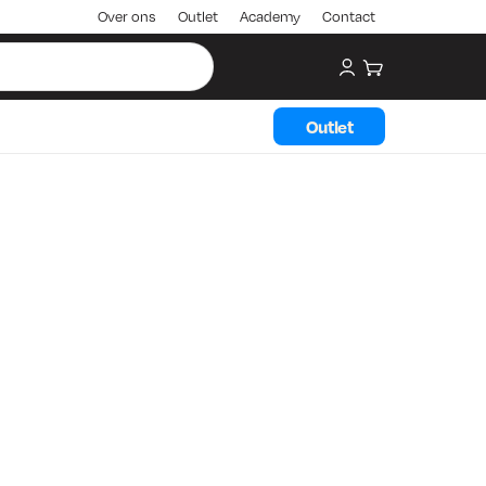
Over ons
Outlet
Academy
Contact
My account
Winkelwagen
Outlet