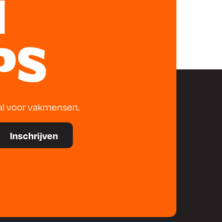
N
PS
al voor vakmensen.