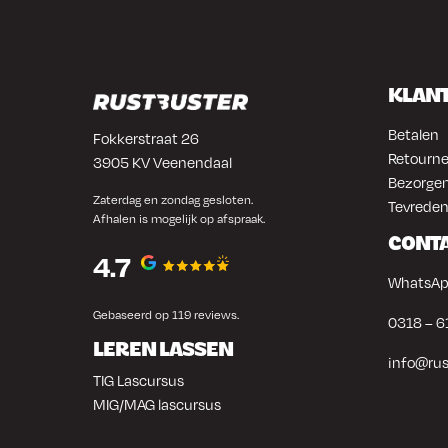
in vakgebieden zoals plaatwerken en autoschadeherst
graag projecten in hun eigen werkplaats uitvoeren. 
veelzijdigheid en comfortabele grip maken deze scha
verschillende toepassingen.
KLAN
Betalen
Fokkerstraat 26
Retourne
3905 KV Veenendaal
Bezorgen
Zaterdag en zondag gesloten.
Tevreden
Afhalen is mogelijk op afspraak.
CONT
4.7
WhatsAp
Gebaseerd op 119 reviews.
0318 – 6
LEREN LASSEN
info@rus
TIG Lascursus
MIG/MAG lascursus