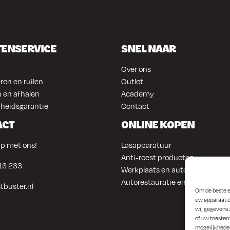
el, als voor hobbyisten die
De duurzaamheid,
ar een populaire keuze voor
TENSERVICE
SNEL NAAR
Over ons
ren en ruilen
Outlet
 en afhalen
Academy
heidsgarantie
Contact
ACT
ONLINE KOPEN
p met ons!
Lasapparatuur
Anti-roest producten
13 233
Werkplaats en automotive
Autorestauratie en plaatwerk
tbuster.nl
Om de beste e
uw apparaat o
wij gegevens 
of uw toestem
mogelijkhede