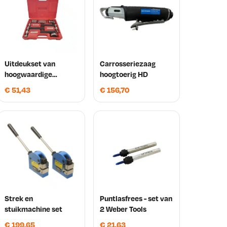
Uitdeukset van
Carrosseriezaag
hoogwaardige
hoogtoerig HD
kwaliteit 7 Delig
€
51,43
€
156,70
Weber Tools
Strek en
Puntlasfrees - set van
stuikmachine set
2 Weber Tools
€
199,65
€
21,63