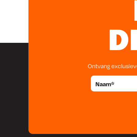
Veelgestelde vragen (FAQ’s)
1. Wat is het verschil tussen een gewone schaar en 
D
Een plaatschaar is speciaal ontworpen voor het snij
harde materialen. In tegenstelling tot een gewone sc
vaak een samengestelde actie en is hij gemaakt van 
bestand te zijn tegen zware klussen.
2. Kan ik de plaatschaar links Channellock gebruike
Ontvang exclusiev
andere materialen dan plaatmetaal?
Ja, je kunt de plaatschaar links Channellock ook gebr
dunne metalen onderdelen, zoals pijpen of staven. He
schaar niet te gebruiken voor materialen die dikker z
om te snijden.
3. Is de plaatschaar links Channellock geschikt voor
hobbygebruik?
Ja, de plaatschaar links Channellock is geschikt voor 