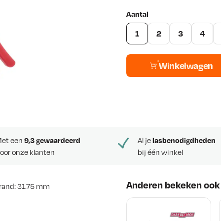
Aantal
1
2
3
4
Winkelwagen
et een
9,3 gewaardeerd
Al je
lasbenodigdheden
oor onze klanten
bij één winkel
Anderen bekeken ook
 rand: 31.75 mm
aatwerken, hobbyisten en