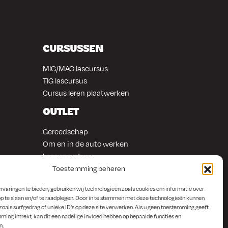
CURSUSSEN
MIG/MAG lascursus
TIG lascursus
Cursus leren plaatwerken
OUTLET
Gereedschap
Om en in de auto werken
Lasapparatuur
Overige producten
Toestemming beheren
rvaringen te bieden, gebruiken wij technologieën zoals cookies om informatie over
p te slaan en/of te raadplegen. Door in te stemmen met deze technologieën kunnen
zoals surfgedrag of unieke ID's op deze site verwerken. Als u geen toestemming geeft
ming intrekt, kan dit een nadelige invloed hebben op bepaalde functies en
n.