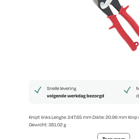
e
w
s
Snelle levering
M
volgende werkdag bezorgd
d
Knipt links Lengte: 247.65 mm Dikte: 20.96 mm Knip
Gewicht: 381.02 g
Plaatschaar links Channellock: De ideale tool voor pl
Toon meer