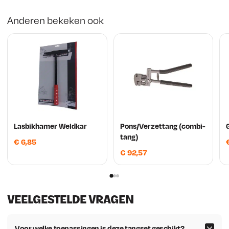
Anderen bekeken ook
Lasbikhamer Weldkar
Pons/Verzettang (combi-
tang)
€
6,85
€
92,57
VEELGESTELDE VRAGEN
Voor welke toepassingen is deze tangset geschikt?