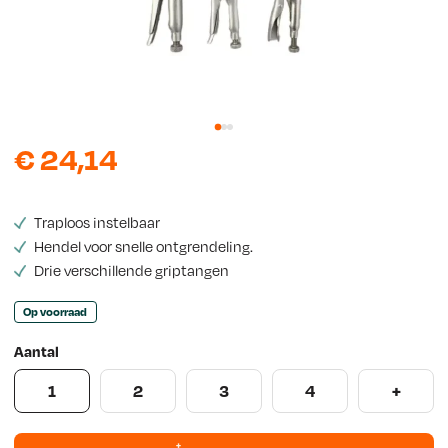
w
s
€
24,14
Traploos instelbaar
Hendel voor snelle ontgrendeling.
Drie verschillende griptangen
Op voorraad
Aantal
1
2
3
4
+