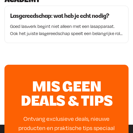
Lasgereedschap: wat heb je echt nodig?
Goed laswerk begint niet alleen met een lasapparaat.
Ook het juiste lasgereedschap speelt een belangrijke rol
bij de voorbereiding, uitvoering en afwerking van een las.
Denk aan lastangen, lashamers, lasmagneten,
draadbortels en andere hulpmiddelen die helpen om
materialen correct te positioneren en lassen netjes af te
werken. Of je nu werkt aan autorestauratie,
constructiewerk of reparaties in de werkplaats, met het
MIS GEEN
juiste lasgereedschap werk je sneller, veiliger en
nauwkeuriger. In dit artikel ontdek je welke
DEALS & TIPS
gereedschappen veel worden gebruikt door lassers en
waarom ze een vaste plek hebben in vrijwel iedere
werkplaats.
Ontvang exclusieve deals, nieuwe
producten en praktische tips speciaal