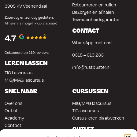
Retourneren en ruilen
3905 KV Veenendaal
Bezorgen en afhalen
Zaterdag en zondag gesloten.
Tevredenheidsgarantie
Afhalen is mogelijk op afspraak.
CONTACT
4.7
WhatsApp met ons!
Gebaseerd op 119 reviews.
0318 – 613 233
LEREN LASSEN
info@rustbuster.nl
TIG Lascursus
MIG/MAG lascursus
SNEL NAAR
CURSUSSEN
Over ons
MIG/MAG lascursus
Outlet
TIG lascursus
Academy
Cursus leren plaatwerken
Contact
OUTLET
ONLINE KOPEN