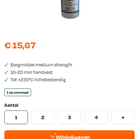
w
s
€
15,67
Borgmiddel medium strength
10-20 min handvast
Tot +230°C hittebestendig
1 op voorraad
Aantal
1
2
3
4
+
Winkelwagen