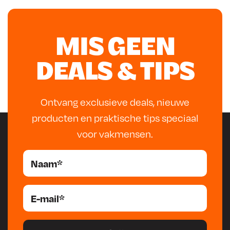
MIS GEEN
DEALS & TIPS
Ontvang exclusieve deals, nieuwe
producten en praktische tips speciaal
voor vakmensen.