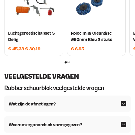
Luchtgereedschapset 5
Roloc mini Cleandisc
Delig
⌀50mm Bleu 2 stuks
O
H
€
45,38
€
30,19
€
6,95
o
u
r
i
s
d
VEELGESTELDE VRAGEN
p
i
r
g
Rubber schuurblok veelgestelde vragen
o
e
n
p
Wat zijn de afmetingen?
k
r
e
i
l
j
Waarom ergonomisch vormgegeven?
i
s
j
i