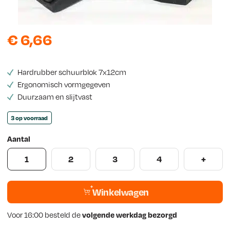
s
€
6,66
Hardrubber schuurblok 7x12cm
Ergonomisch vormgegeven
Duurzaam en slijtvast
3 op voorraad
Aantal
1
2
3
4
+
Winkelwagen
Voor 16:00 besteld de
volgende werkdag bezorgd