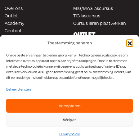
Over ons
MIG/MAG lascursus
Outlet
TIG lascursus
Academy
Cursus leren plaatwerken
Contact
OUTLET
ONLINE KOPEN
Toestemming beheren
Gereedschap
Lasapparatuur
Om en in de auto werken
Om de beste ervaringen te bieden, gebruiken wij technologieën zoals cookies om
Anti-roest producten
Lasapparatuur
informatie over uw apparaat op te slaan en/of te raadplegen. Door in te stemmen
met deze technologieën kunnen wij gegevens zoals surfgedrag of unieke ID's op
Werkplaats en automotive
Overige producten
deze site verwerken. Als u geen toestemming geeft of uw toestemming intrekt, kan
Autorestauratie en plaatwerk
dit een nadelige invloed hebben op bepaalde functies en mogelijkheden.
Beheer diensten
Accepteren
KvK
650.156.65 |
BTW
NL001923336B87 |
Bank
NL56 INGB 0008 1266 42
Weiger
Algemene Voorwaarden
|
Privacybeleid
Privacybeleid
©
2026 Rustbuster