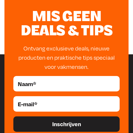
3
8
MIS GEEN
.
DEALS & TIPS
Ontvang exclusieve deals, nieuwe
producten en praktische tips speciaal
voor vakmensen.