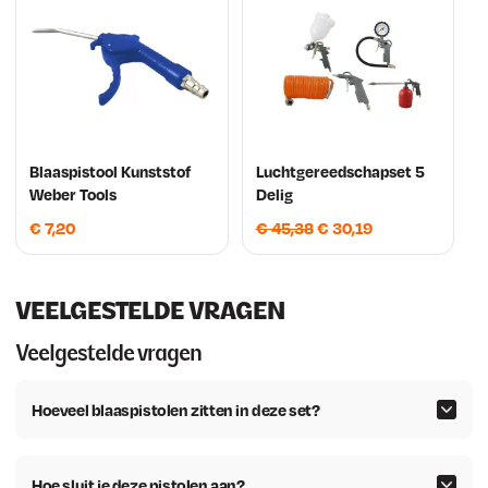
Blaaspistool Kunststof
Luchtgereedschapset 5
Weber Tools
Delig
O
H
€
7,20
€
45,38
€
30,19
o
u
r
i
s
d
VEELGESTELDE VRAGEN
p
i
Veelgestelde vragen
r
g
o
e
Hoeveel blaaspistolen zitten in deze set?
n
p
k
r
e
i
Hoe sluit je deze pistolen aan?
l
j