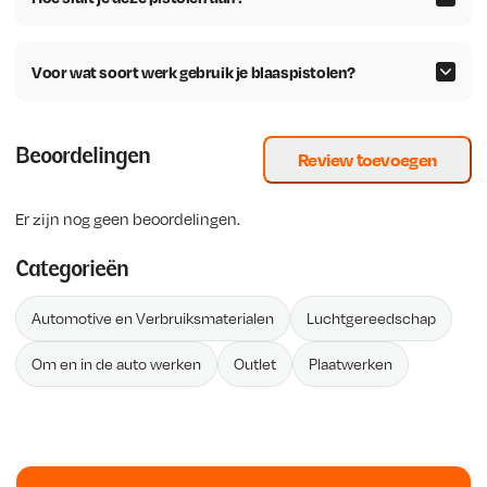
i
s
j
i
Voor wat soort werk gebruik je blaaspistolen?
k
s
e
:
p
€
Beoordelingen
r
Review toevoegen
i
3
j
0
Er zijn nog geen beoordelingen.
s
,
w
1
Categorieën
a
9
s
.
Automotive en Verbruiksmaterialen
Luchtgereedschap
:
Om en in de auto werken
Outlet
Plaatwerken
€
4
5
,