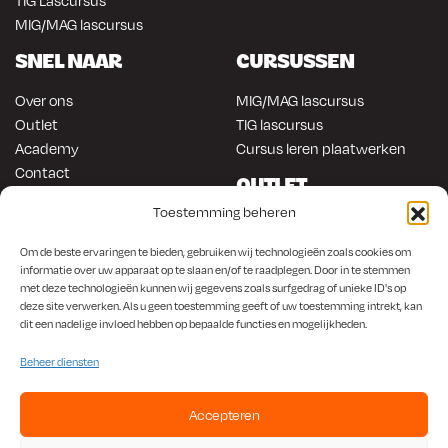
MIG/MAG lascursus
SNEL NAAR
CURSUSSEN
Over ons
MIG/MAG lascursus
Outlet
TIG lascursus
Academy
Cursus leren plaatwerken
Contact
OUTLET
ONLINE KOPEN
Toestemming beheren
Gereedschap
Lasapparatuur
Om en in de auto werken
Om de beste ervaringen te bieden, gebruiken wij technologieën zoals cookies om
Anti-roest producten
Lasapparatuur
informatie over uw apparaat op te slaan en/of te raadplegen. Door in te stemmen
met deze technologieën kunnen wij gegevens zoals surfgedrag of unieke ID's op
Werkplaats en automotive
Overige producten
deze site verwerken. Als u geen toestemming geeft of uw toestemming intrekt, kan
Autorestauratie en plaatwerk
dit een nadelige invloed hebben op bepaalde functies en mogelijkheden.
Beheer diensten
Accepteren
KvK
650.156.65 |
BTW
NL001923336B87 |
Bank
NL56 INGB 0008 1266 42