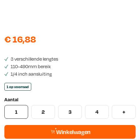
s
€
16,88
3 verschillende lengtes
110-490mm bereik
1/4 inch aansluiting
1 op voorraad
Aantal
1
2
3
4
+
Winkelwagen