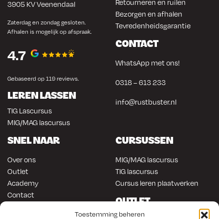
Retourneren en ruilen
3905 KV Veenendaal
Bezorgen en afhalen
Zaterdag en zondag gesloten.
Tevredenheidsgarantie
Afhalen is mogelijk op afspraak.
CONTACT
4.7
WhatsApp met ons!
Gebaseerd op 119 reviews.
0318 – 613 233
LEREN LASSEN
info@rustbuster.nl
TIG Lascursus
MIG/MAG lascursus
SNEL NAAR
CURSUSSEN
Over ons
MIG/MAG lascursus
Outlet
TIG lascursus
Academy
Cursus leren plaatwerken
Contact
OUTLET
ONLINE KOPEN
Toestemming beheren