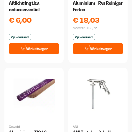
Afdichtring t.b.v.
Aluminium - Rvs Reiniger
reduceerventiel
Fertan
€
6,00
€
18,03
Meestal:
€
23,72
Op voorraad
Op voorraad
Winkelwagen
Winkelwagen
Ceweld
ANI