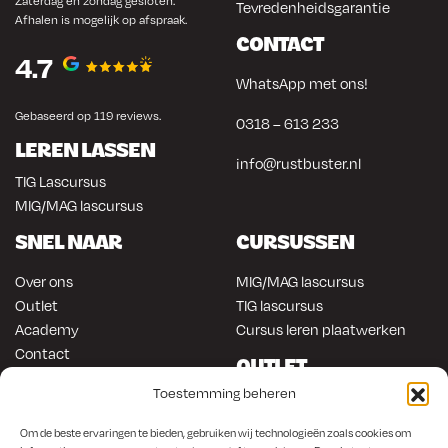
Zaterdag en zondag gesloten.
Tevredenheidsgarantie
Afhalen is mogelijk op afspraak.
CONTACT
4.7
WhatsApp met ons!
Gebaseerd op 119 reviews.
0318 – 613 233
LEREN LASSEN
info@rustbuster.nl
TIG Lascursus
MIG/MAG lascursus
SNEL NAAR
CURSUSSEN
Over ons
MIG/MAG lascursus
Outlet
TIG lascursus
Academy
Cursus leren plaatwerken
Contact
OUTLET
ONLINE KOPEN
Toestemming beheren
Gereedschap
Lasapparatuur
Om en in de auto werken
Om de beste ervaringen te bieden, gebruiken wij technologieën zoals cookies om