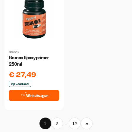
Brunox
Brunox Epoxy primer
250ml
€
27,49
Op voorraad
Winkelwagen
»
1
2
…
12