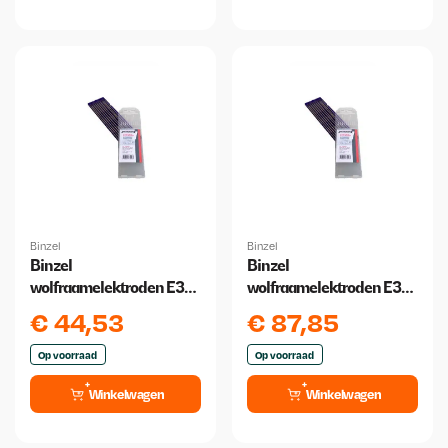
Binzel
Binzel
Binzel
Binzel
wolfraamelektroden E3
wolfraamelektroden E3
1.6 mm x 175 mm 10 stuks
2,4 x175mm paars 10
€
44,53
€
87,85
stuks
Op voorraad
Op voorraad
Winkelwagen
Winkelwagen