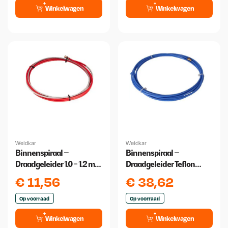
Winkelwagen
Winkelwagen
Weldkar
Weldkar
Binnenspiraal –
Binnenspiraal –
Draadgeleider 1.0 - 1.2 mm
Draadgeleider Teflon
3 meter
0,6/0,9 3 meter
€
11,56
€
38,62
Op voorraad
Op voorraad
Winkelwagen
Winkelwagen