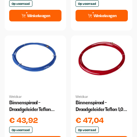
Op voorraad
Op voorraad
Winkelwagen
Winkelwagen
Weldkar
Weldkar
Binnenspiraal -
Binnenspiraal -
Draadgeleider Teflon
Draadgeleider Teflon 1,0
0,6/0,9 4 meter
/1,2 4 Meter
€
43,92
€
47,04
Op voorraad
Op voorraad