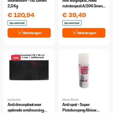
Aluminium - TIG 1,6mm
ANI Tectylspuit, holle
2,5 Kg
ruimtespuit A/206 5mm
Spuitmond + Slang
€
120,94
€
39,49
500mm
Op voorraad
Op voorraad
Winkelwagen
Winkelwagen
-19%
Inp Quality
Abicor Binzel
Anti dreunplaat voor
Anti spat - Super
optimale ontdreuning
Pistolenspray Abicor