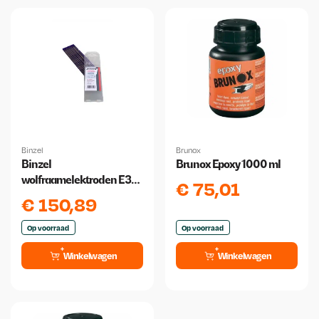
Binzel
Brunox
Binzel
Brunox Epoxy 1000 ml
wolfraamelektroden E3
€
75,01
3.2 mm x 175 mm 10 stuks
€
150,89
Op voorraad
Op voorraad
Winkelwagen
Winkelwagen