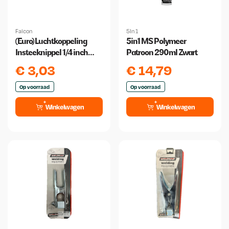
Falcon
5In 1
(Euro) Luchtkoppeling
5in1 MS Polymeer
Insteeknippel 1/4 inch
Patroon 290ml Zwart
Buitendraad
€
3,03
€
14,79
Op voorraad
Op voorraad
Winkelwagen
Winkelwagen