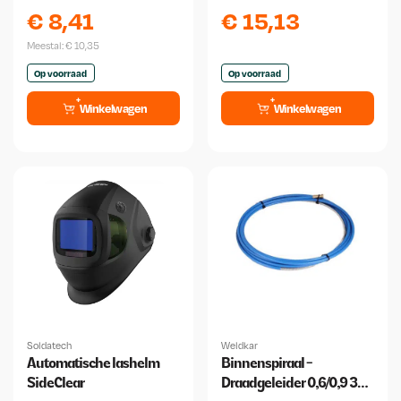
250x500 2 mm
Binzel
€
8,41
€
15,13
Meestal:
€
10,35
Op voorraad
Op voorraad
Winkelwagen
Winkelwagen
Soldatech
Weldkar
Automatische lashelm
Binnenspiraal -
SideClear
Draadgeleider 0,6/0,9 3