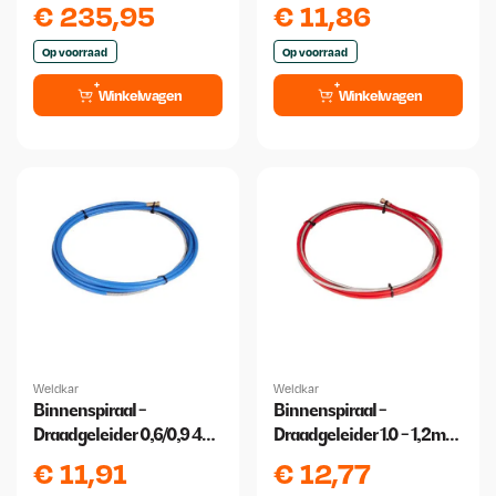
meter
€
235,95
€
11,86
Op voorraad
Op voorraad
Winkelwagen
Winkelwagen
Weldkar
Weldkar
Binnenspiraal -
Binnenspiraal -
Draadgeleider 0,6/0,9 4
Draadgeleider 1.0 - 1,2mm
meter
4 meter
€
11,91
€
12,77