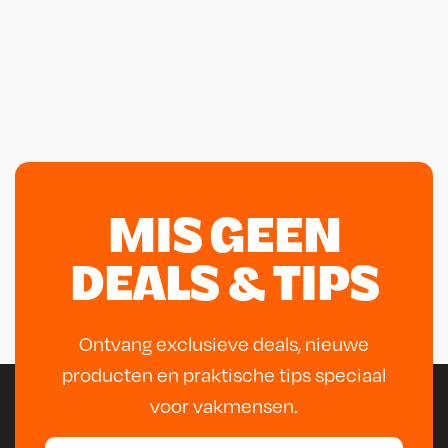
MIS GEEN
DEALS & TIPS
Ontvang exclusieve deals, nieuwe
producten en praktische tips speciaal
voor vakmensen.